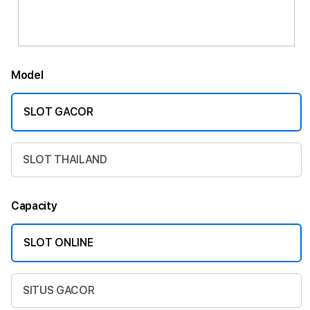
Model
SLOT GACOR
SLOT THAILAND
Capacity
SLOT ONLINE
SITUS GACOR