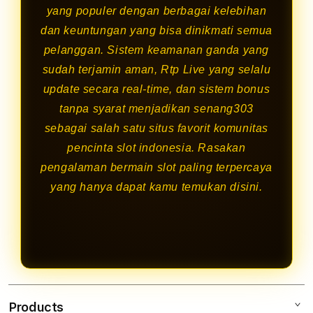
yang populer dengan berbagai kelebihan
dan keuntungan yang bisa dinikmati semua
pelanggan. Sistem keamanan ganda yang
sudah terjamin aman, Rtp Live yang selalu
update secara real-time, dan sistem bonus
tanpa syarat menjadikan senang303
sebagai salah satu situs favorit komunitas
pencinta slot indonesia. Rasakan
pengalaman bermain slot paling terpercaya
yang hanya dapat kamu temukan disini.
Products