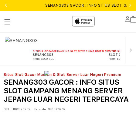
SENANG303 GACOR : INFO SITUS SLOT GAMP
Lo
in
SITUS SLOT GACOR MAXWIN & SLOT SERVER LUAR NEGERI PREMIUM
SITUS SLOT GACOR M
SENANG303
SLOT GACOR
From $999 SGD
From $999 SGD
Situs Slot Gacor Maxwin & Slot Server Luar Negeri Premium
SENANG303 GACOR : INFO SITUS
SLOT GAMPANG MENANG SERVER
JEPANG LUAR NEGERI TERPERCAYA
SKU:
180520232
Barcode:
180520232