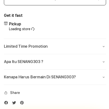
Decrease
Incr
quantity
quant
for
for
Get it fast
SENANG303
SEN
GACOR
GAC
Pickup
:
:
Loading store
INFO
INFO
SITUS
SITU
SLOT
SLO
Limited Time Promotion
GAMPANG
GAM
MENANG
MEN
SERVER
SER
Apa Itu SENANG303 ?
JEPANG
JEP
LUAR
LUA
NEGERI
NEGE
Kenapa Harus Bermain Di SENANG303?
TERPERCAYA
TER
Share