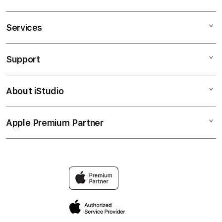
Services
SENANG303
SLOT GACOR
Support
AppleCare+
SLOT THAILAND
Corporate
SLOT ONLINE
About iStudio
My Account
SENANG303
SITUS GACOR
Collection & Delivery
Elush Service Provider
LINK GACOR
Apple Premium Partner
About Us
Returns & Exchanges
Financing Options
SLOT88
Find an iStudio near you
Contact Us
Trade-in
SLOT
Why Shop at iStudio
FAQ
Travellerâ€™s Reservation
Elush Corporate Website
Privacy Policy
Site Terms of Use