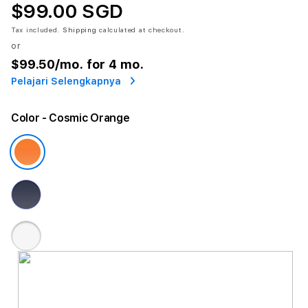
$99.00 SGD
Tax included.
Shipping
calculated at checkout.
or
$99.50
/mo. for 4 mo.
Pelajari Selengkapnya
Color
- Cosmic Orange