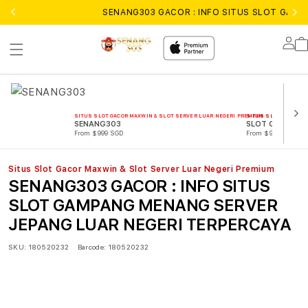
SENANG303 GACOR : INFO SITUS SLOT GAMP
Lo
in
SITUS SLOT GACOR MAXWIN & SLOT SERVER LUAR NEGERI PREMIUM
SITUS SLOT GACOR M
SENANG303
SLOT GACOR
From $999 SGD
From $999 SGD
Situs Slot Gacor Maxwin & Slot Server Luar Negeri Premium
SENANG303 GACOR : INFO SITUS
SLOT GAMPANG MENANG SERVER
JEPANG LUAR NEGERI TERPERCAYA
SKU:
180520232
Barcode:
180520232