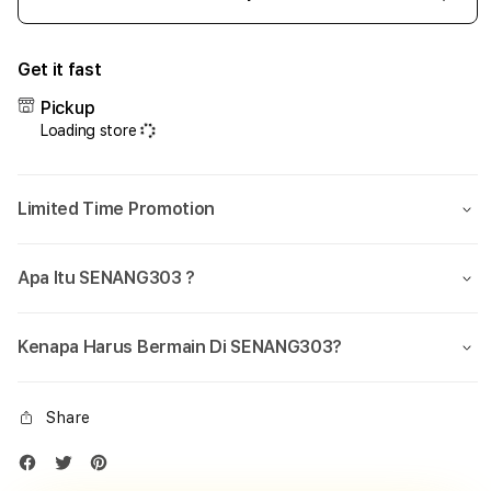
Decrease
Incr
quantity
quant
for
for
Get it fast
SENANG303
SEN
GACOR
GAC
Pickup
:
:
Loading store
INFO
INFO
SITUS
SITU
SLOT
SLO
Limited Time Promotion
GAMPANG
GAM
MENANG
MEN
SERVER
SER
Apa Itu SENANG303 ?
JEPANG
JEP
LUAR
LUA
NEGERI
NEGE
Kenapa Harus Bermain Di SENANG303?
TERPERCAYA
TER
Share