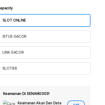
apacity
SLOT ONLINE
SITUS GACOR
LINK GACOR
SLOT88
Keamanan Di SENANG303!
Keamanan Akun Dan Data
Add
Add