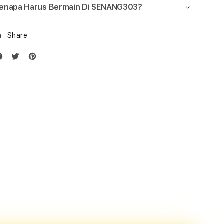
LUAR
LUAR
enapa Harus Bermain Di SENANG303?
NEGERI
NEGERI
TERPERCAYA
TERPERCAYA
Share