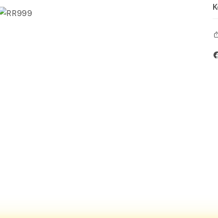
K
Open
media
7
in
modal
Open
media
9