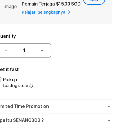
Pemain Terjaga
$15.00 SGD
Apple
Pelajari Selengkapnya
Care
uantity
Decrease
Increase
quantity
quantity
for
for
et it fast
SENANG303
SENANG303
GACOR
GACOR
Pickup
:
:
Loading store
INFO
INFO
SITUS
SITUS
SLOT
SLOT
imited Time Promotion
GAMPANG
GAMPANG
MENANG
MENANG
SERVER
SERVER
pa Itu SENANG303 ?
JEPANG
JEPANG