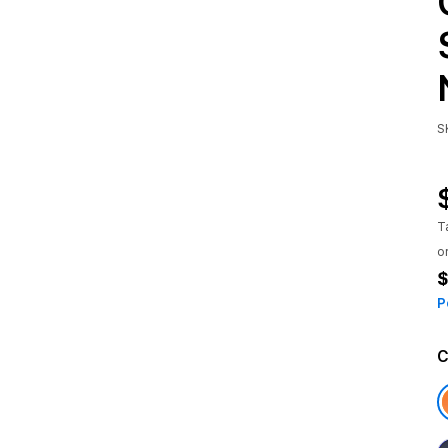
S
T
o
$
P
C