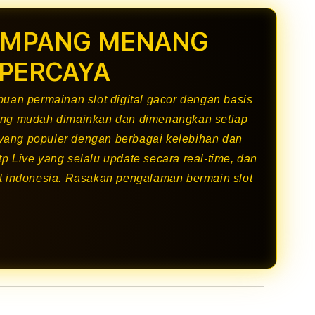
GAMPANG MENANG
RPERCAYA
buan permainan slot digital gacor dengan basis
 yang mudah dimainkan dan dimenangkan setiap
yang populer dengan berbagai kelebihan dan
Live yang selalu update secara real-time, dan
ot indonesia. Rasakan pengalaman bermain slot