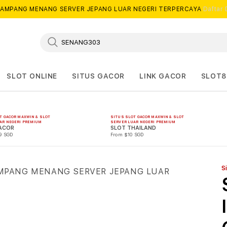
 GAMPANG MENANG SERVER JEPANG LUAR NEGERI TERPERCAYA
Daftar D
SLOT ONLINE
SITUS GACOR
LINK GACOR
SLOT8
T GACOR MAXWIN & SLOT
SITUS SLOT GACOR MAXWIN & SLOT
AR NEGERI PREMIUM
SERVER LUAR NEGERI PREMIUM
ACOR
SLOT THAILAND
9 SGD
From $10 SGD
S