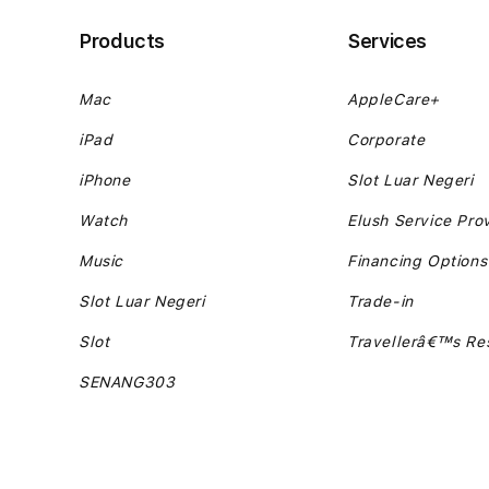
Products
Services
Mac
AppleCare+
iPad
Corporate
iPhone
Slot Luar Negeri
Watch
Elush Service Pro
Music
Financing Options
Slot Luar Negeri
Trade-in
Slot
Travellerâ€™s Re
SENANG303