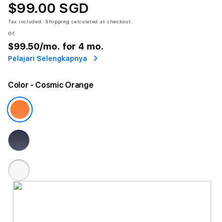
$99.00 SGD
Tax included.
Shipping
calculated at checkout.
or
$99.50
/mo. for 4 mo.
Pelajari Selengkapnya
Color
- Cosmic Orange