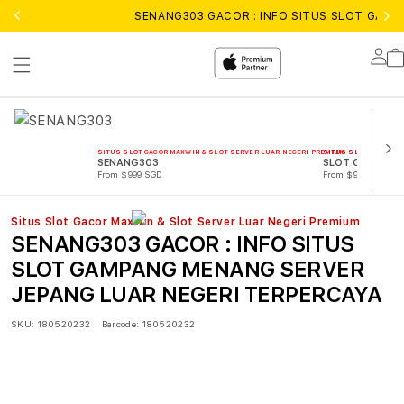
SENANG303 GACOR : INFO SITUS SLOT GAMP
Lo
in
SITUS SLOT GACOR MAXWIN & SLOT SERVER LUAR NEGERI PREMIUM
SITUS SLOT GACOR M
SENANG303
SLOT GACOR
From $999 SGD
From $999 SGD
Situs Slot Gacor Maxwin & Slot Server Luar Negeri Premium
SENANG303 GACOR : INFO SITUS
SLOT GAMPANG MENANG SERVER
JEPANG LUAR NEGERI TERPERCAYA
SKU:
180520232
Barcode:
180520232