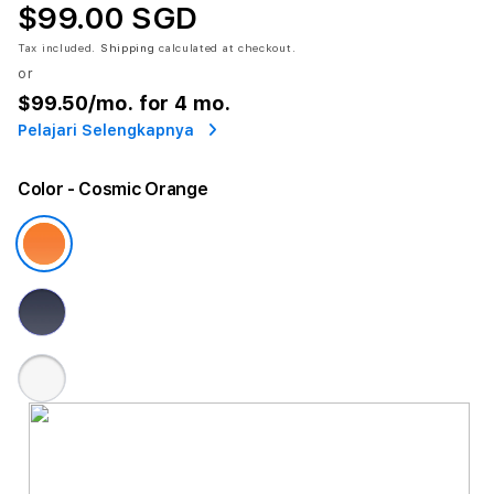
$99.00 SGD
Tax included.
Shipping
calculated at checkout.
or
$99.50
/mo. for 4 mo.
Pelajari Selengkapnya
Color
- Cosmic Orange