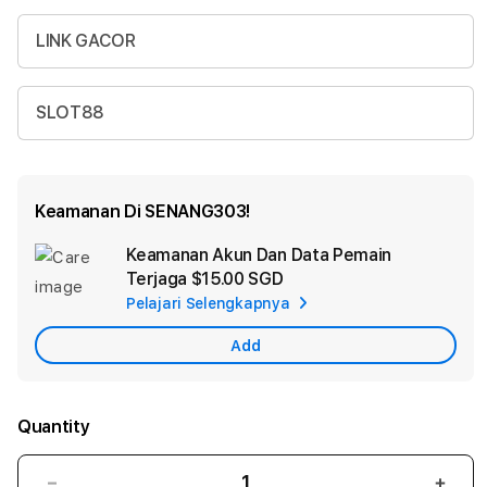
LINK GACOR
SLOT88
Keamanan Di SENANG303!
Keamanan Akun Dan Data Pemain
Ad
Terjaga
$15.00 SGD
App
Pelajari Selengkapnya
Car
Add
Quantity