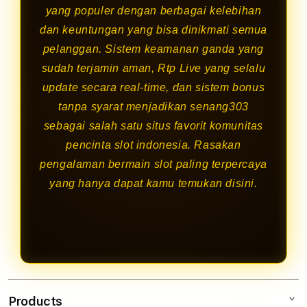
yang populer dengan berbagai kelebihan
dan keuntungan yang bisa dinikmati semua
pelanggan. Sistem keamanan ganda yang
sudah terjamin aman, Rtp Live yang selalu
update secara real-time, dan sistem bonus
tanpa syarat menjadikan senang303
sebagai salah satu situs favorit komunitas
pencinta slot indonesia. Rasakan
pengalaman bermain slot paling terpercaya
yang hanya dapat kamu temukan disini.
Products