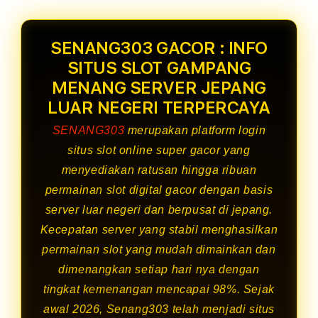
SENANG303 GACOR : INFO
SITUS SLOT GAMPANG
MENANG SERVER JEPANG
LUAR NEGERI TERPERCAYA
SENANG303
merupakan platform login
situs slot online super gacor yang
menyediakan ratusan hingga ribuan
permainan slot digital gacor dengan basis
server luar negeri dan berpusat di jepang.
Kecepatan server yang stabil menghasilkan
permainan slot yang mudah dimainkan dan
dimenangkan setiap hari nya dengan
tingkat kemenangan mencapai 98%. Sejak
awal 2026, Senang303 telah menjadi situs