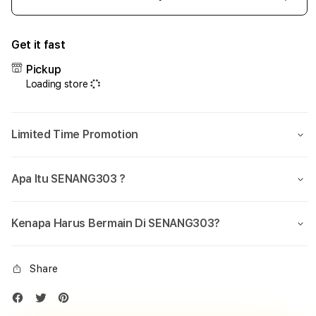
Decrease
Incr
quantity
quant
for
for
Get it fast
SENANG303
SEN
GACOR
GAC
Pickup
:
:
Loading store
INFO
INFO
SITUS
SITU
SLOT
SLO
Limited Time Promotion
GAMPANG
GAM
MENANG
MEN
SERVER
SER
Apa Itu SENANG303 ?
JEPANG
JEP
LUAR
LUA
NEGERI
NEGE
Kenapa Harus Bermain Di SENANG303?
TERPERCAYA
TER
Share