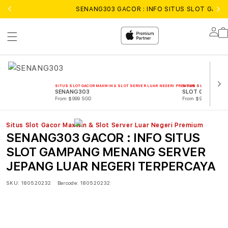
SENANG303 GACOR : INFO SITUS SLOT GAMP
Lo
in
SITUS SLOT GACOR MAXWIN & SLOT SERVER LUAR NEGERI PREMIUM
SITUS SLOT GACOR M
SENANG303
SLOT GACOR
From $999 SGD
From $999 SGD
Situs Slot Gacor Maxwin & Slot Server Luar Negeri Premium
SENANG303 GACOR : INFO SITUS
SLOT GAMPANG MENANG SERVER
JEPANG LUAR NEGERI TERPERCAYA
SKU:
180520232
Barcode:
180520232