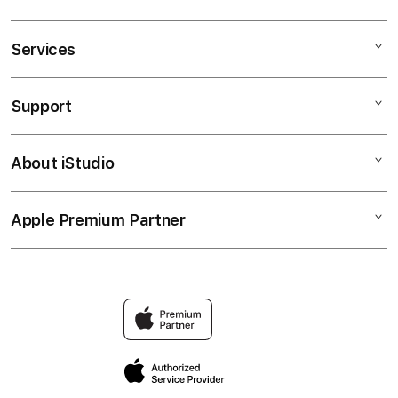
Services
SENANG303
SLOT GACOR
Support
AppleCare+
SLOT THAILAND
Corporate
SLOT ONLINE
About iStudio
My Account
SENANG303
SITUS GACOR
Collection & Delivery
Elush Service Provider
LINK GACOR
Apple Premium Partner
About Us
Returns & Exchanges
Financing Options
SLOT88
Find an iStudio near you
Contact Us
Trade-in
SLOT
Why Shop at iStudio
FAQ
Travellerâ€™s Reservation
Elush Corporate Website
Privacy Policy
Site Terms of Use