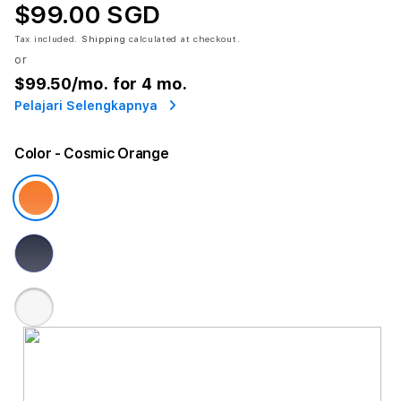
$99.00 SGD
Tax included.
Shipping
calculated at checkout.
or
$99.50
/mo. for 4 mo.
Pelajari Selengkapnya
Color
- Cosmic Orange