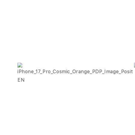
Open
media
1
in
modal