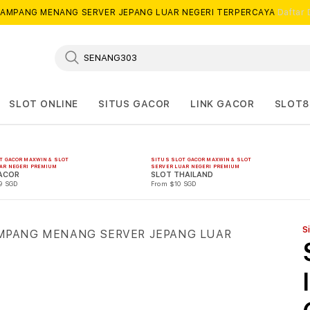
 GAMPANG MENANG SERVER JEPANG LUAR NEGERI TERPERCAYA
Daftar D
SLOT ONLINE
SITUS GACOR
LINK GACOR
SLOT8
T GACOR MAXWIN & SLOT
SITUS SLOT GACOR MAXWIN & SLOT
AR NEGERI PREMIUM
SERVER LUAR NEGERI PREMIUM
ACOR
SLOT THAILAND
9 SGD
From $10 SGD
S