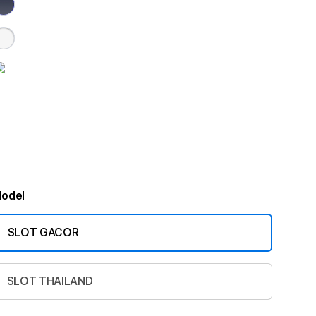
odel
SLOT GACOR
SLOT THAILAND