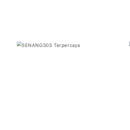
Open
media
2
in
modal