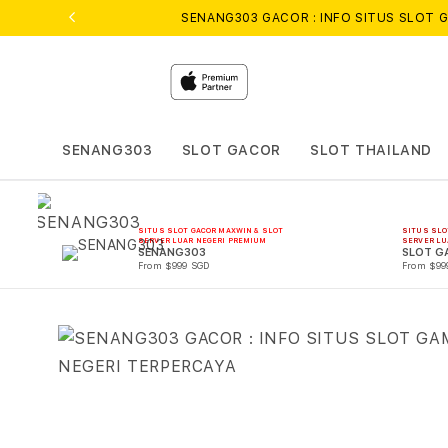
SENANG303 GACOR : INFO SITUS SLOT
SENANG303
SLOT GACOR
SLOT THAILAND
SITUS SLOT GACOR MAXWIN & SLOT
SITUS SLO
SERVER LUAR NEGERI PREMIUM
SERVER LU
SENANG303
SLOT G
From $999 SGD
From $99
Skip to
product
information