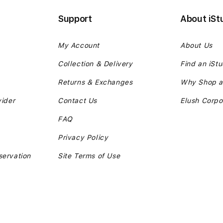
Support
About iSt
My Account
About Us
Collection & Delivery
Find an iSt
Returns & Exchanges
Why Shop at
vider
Contact Us
Elush Corpo
FAQ
Privacy Policy
servation
Site Terms of Use