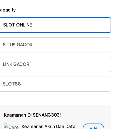
apacity
SLOT ONLINE
SITUS GACOR
LINK GACOR
SLOT88
Keamanan Di SENANG303!
Keamanan Akun Dan Data
Add
Add