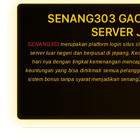
in
modal
SENANG303 GAC
SERVER 
SENANG303
merupakan platform login situs s
server luar negeri dan berpusat di jepang. 
hari nya dengan tingkat kemenangan mencap
keuntungan yang bisa dinikmati semua pelangg
sistem bonus tanpa syarat menjadikan senang3