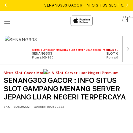
SENANG303 GACOR : INFO SITUS SLOT GAMP
Lo
in
SITUS SLOT GACOR MAXWIN & SLOT SERVER LUAR NEGERI PREMIUM
SITUS SLOT GACOR M
SENANG303
SLOT GACOR
From $999 SGD
From $999 SGD
Situs Slot Gacor Maxwin & Slot Server Luar Negeri Premium
SENANG303 GACOR : INFO SITUS
SLOT GAMPANG MENANG SERVER
JEPANG LUAR NEGERI TERPERCAYA
SKU:
180520232
Barcode:
180520232