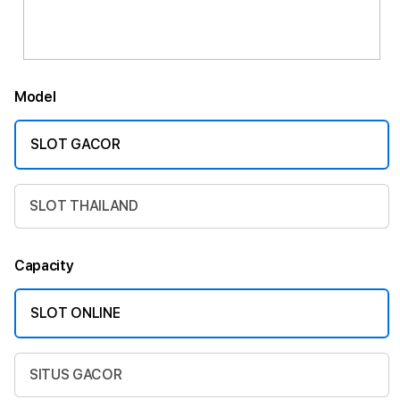
Model
SLOT GACOR
SLOT THAILAND
Capacity
SLOT ONLINE
SITUS GACOR