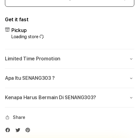
Decrease
Incr
quantity
quant
for
for
Get it fast
SENANG303
SEN
GACOR
GAC
Pickup
:
:
Loading store
INFO
INFO
SITUS
SITU
SLOT
SLO
Limited Time Promotion
GAMPANG
GAM
MENANG
MEN
SERVER
SER
Apa Itu SENANG303 ?
JEPANG
JEP
LUAR
LUA
NEGERI
NEGE
Kenapa Harus Bermain Di SENANG303?
TERPERCAYA
TER
Share