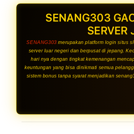
in
modal
SENANG303 GAC
SERVER 
SENANG303
merupakan platform login situs s
server luar negeri dan berpusat di jepang. 
hari nya dengan tingkat kemenangan mencap
keuntungan yang bisa dinikmati semua pelangg
sistem bonus tanpa syarat menjadikan senang3