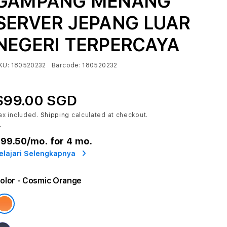
GAMPANG MENANG
SERVER JEPANG LUAR
NEGERI TERPERCAYA
KU:
180520232
Barcode:
180520232
$99.00 SGD
ax included.
Shipping
calculated at checkout.
r
99.50
/mo. for 4 mo.
elajari Selengkapnya
olor
- Cosmic Orange