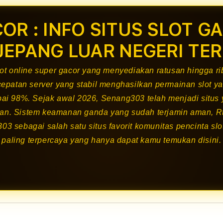
in
modal
OR : INFO SITUS SLOT 
JEPANG LUAR NEGERI TE
lot online super gacor yang menyediakan ratusan hingga ri
Kecepatan server yang stabil menghasilkan permainan slot
ai 98%. Sejak awal 2026, Senang303 telah menjadi situs 
an. Sistem keamanan ganda yang sudah terjamin aman, Rtp 
03 sebagai salah satu situs favorit komunitas pencinta sl
paling terpercaya yang hanya dapat kamu temukan disini.