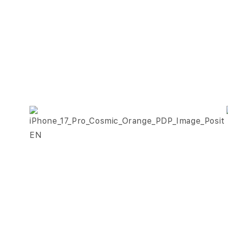
Open
media
1
in
modal