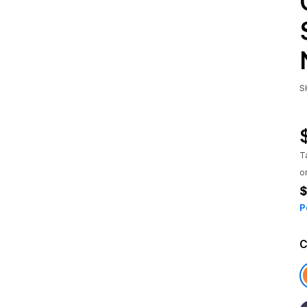
S
T
o
$
P
C