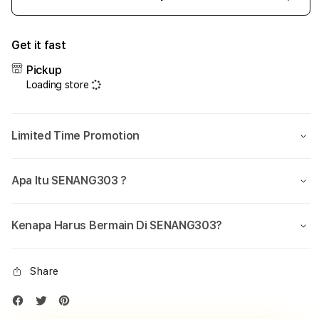
Decrease
Incr
quantity
quant
for
for
Get it fast
SENANG303
SEN
GACOR
GAC
Pickup
:
:
Loading store
INFO
INFO
SITUS
SITU
SLOT
SLO
Limited Time Promotion
GAMPANG
GAM
MENANG
MEN
SERVER
SER
Apa Itu SENANG303 ?
JEPANG
JEP
LUAR
LUA
NEGERI
NEGE
Kenapa Harus Bermain Di SENANG303?
TERPERCAYA
TER
Share