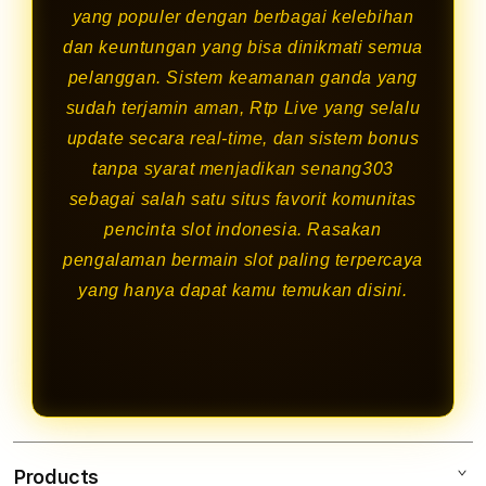
yang populer dengan berbagai kelebihan
dan keuntungan yang bisa dinikmati semua
pelanggan. Sistem keamanan ganda yang
sudah terjamin aman, Rtp Live yang selalu
update secara real-time, dan sistem bonus
tanpa syarat menjadikan senang303
sebagai salah satu situs favorit komunitas
pencinta slot indonesia. Rasakan
pengalaman bermain slot paling terpercaya
yang hanya dapat kamu temukan disini.
Products