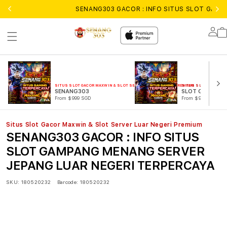
SENANG303 GACOR : INFO SITUS SLOT GAMP
Lo
in
SITUS SLOT GACOR MAXWIN & SLOT SERVER LUAR NEGERI PREMIUM
SITUS SLOT GACOR M
SENANG303
SLOT GACOR
From $999 SGD
From $999 SGD
Situs Slot Gacor Maxwin & Slot Server Luar Negeri Premium
SENANG303 GACOR : INFO SITUS
SLOT GAMPANG MENANG SERVER
JEPANG LUAR NEGERI TERPERCAYA
SKU:
180520232
Barcode:
180520232