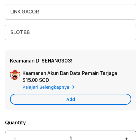
LINK GACOR
SLOT88
Keamanan Di SENANG303!
Keamanan Akun Dan Data Pemain Terjaga
Ad
$15.00 SGD
App
Pelajari Selengkapnya
Car
Add
Quantity