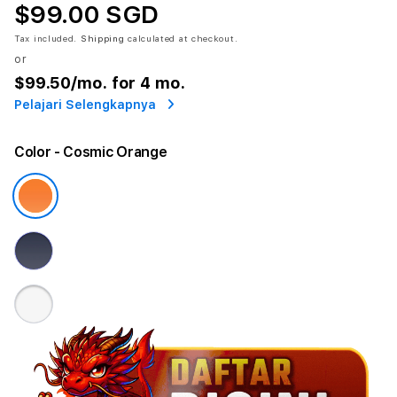
$99.00 SGD
Tax included.
Shipping
calculated at checkout.
or
$99.50
/mo. for 4 mo.
Pelajari Selengkapnya
Color
- Cosmic Orange