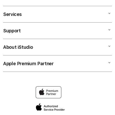
Services
SENANG303
SLOT GACOR
Support
AppleCare+
SLOT THAILAND
Corporate
SLOT ONLINE
About iStudio
My Account
SENANG303
SITUS GACOR
Collection & Delivery
Elush Service Provider
LINK GACOR
Apple Premium Partner
About Us
Returns & Exchanges
Financing Options
SLOT88
Find an iStudio near you
Contact Us
Trade-in
SLOT
Why Shop at iStudio
FAQ
Travellerâ€™s Reservation
Elush Corporate Website
Privacy Policy
Site Terms of Use