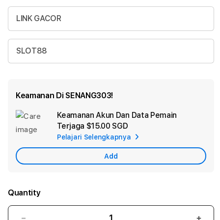
LINK GACOR
SLOT88
Keamanan Di SENANG303!
Keamanan Akun Dan Data Pemain
Ad
Terjaga
$15.00 SGD
App
Pelajari Selengkapnya
Car
Add
Quantity