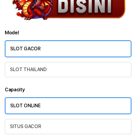
Model
SLOT GACOR
SLOT THAILAND
Capacity
SLOT ONLINE
SITUS GACOR