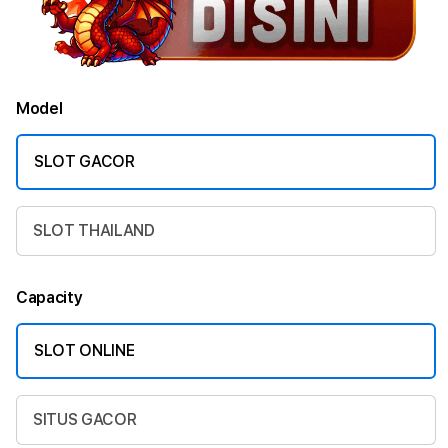
Model
SLOT GACOR
SLOT THAILAND
Capacity
SLOT ONLINE
SITUS GACOR