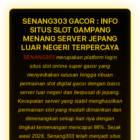
SENANG303 GACOR : INFO
SITUS SLOT GAMPANG
MENANG SERVER JEPANG
LUAR NEGERI TERPERCAYA
SENANG303
merupakan platform login
situs slot online super gacor yang
menyediakan ratusan hingga ribuan
permainan slot digital gacor dengan basis
server luar negeri dan berpusat di jepang.
Kecepatan server yang stabil menghasilkan
permainan slot yang mudah dimainkan dan
dimenangkan setiap hari nya dengan
tingkat kemenangan mencapai 98%. Sejak
awal 2026, Senang303 telah menjadi situs