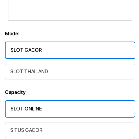
Model
SLOT GACOR
SLOT THAILAND
Capacity
SLOT ONLINE
SITUS GACOR