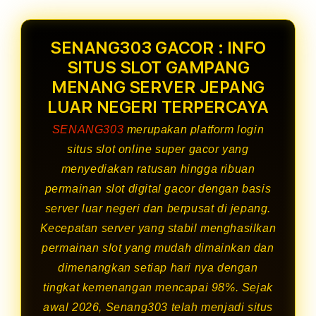
SENANG303 GACOR : INFO
SITUS SLOT GAMPANG
MENANG SERVER JEPANG
LUAR NEGERI TERPERCAYA
SENANG303
merupakan platform login
situs slot online super gacor yang
menyediakan ratusan hingga ribuan
permainan slot digital gacor dengan basis
server luar negeri dan berpusat di jepang.
Kecepatan server yang stabil menghasilkan
permainan slot yang mudah dimainkan dan
dimenangkan setiap hari nya dengan
tingkat kemenangan mencapai 98%. Sejak
awal 2026, Senang303 telah menjadi situs