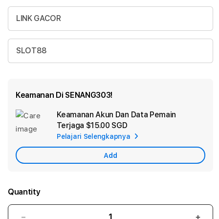
LINK GACOR
SLOT88
Keamanan Di SENANG303!
Keamanan Akun Dan Data Pemain
Ad
Terjaga
$15.00 SGD
App
Pelajari Selengkapnya
Car
Add
Quantity