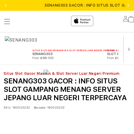
SENANG303 GACOR : INFO SITUS SLOT GAMP
Lo
in
SITUS SLOT GACOR MAXWIN & SLOT SERVER LUAR NEGERI PREMIUM
SITUS SLOT GACOR M
SENANG303
SLOT GACOR
From $999 SGD
From $999 SGD
Situs Slot Gacor Maxwin & Slot Server Luar Negeri Premium
SENANG303 GACOR : INFO SITUS
SLOT GAMPANG MENANG SERVER
JEPANG LUAR NEGERI TERPERCAYA
SKU:
180520232
Barcode:
180520232