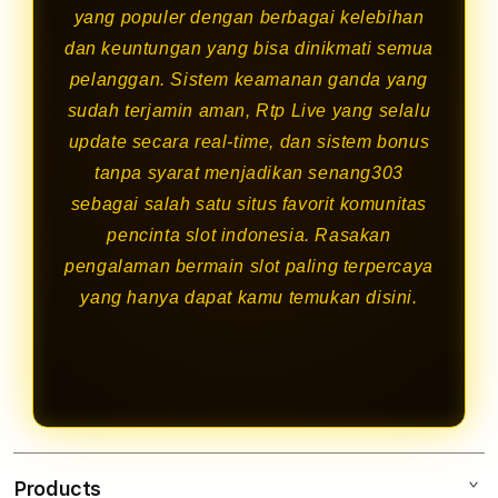
yang populer dengan berbagai kelebihan
dan keuntungan yang bisa dinikmati semua
pelanggan. Sistem keamanan ganda yang
sudah terjamin aman, Rtp Live yang selalu
update secara real-time, dan sistem bonus
tanpa syarat menjadikan senang303
sebagai salah satu situs favorit komunitas
pencinta slot indonesia. Rasakan
pengalaman bermain slot paling terpercaya
yang hanya dapat kamu temukan disini.
Products