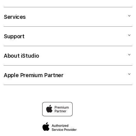
Services
SENANG303
SLOT GACOR
Support
AppleCare+
SLOT THAILAND
Corporate
SLOT ONLINE
About iStudio
My Account
SENANG303
SITUS GACOR
Collection & Delivery
Elush Service Provider
LINK GACOR
Apple Premium Partner
About Us
Returns & Exchanges
Financing Options
SLOT88
Find an iStudio near you
Contact Us
Trade-in
SLOT
Why Shop at iStudio
FAQ
Travellerâ€™s Reservation
Elush Corporate Website
Privacy Policy
Site Terms of Use