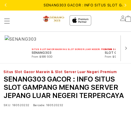
SENANG303 GACOR : INFO SITUS SLOT GAMP
Lo
in
SITUS SLOT GACOR MAXWIN & SLOT SERVER LUAR NEGERI PREMIUM
SITUS SLOT GACOR M
SENANG303
SLOT GACOR
From $999 SGD
From $999 SGD
Situs Slot Gacor Maxwin & Slot Server Luar Negeri Premium
SENANG303 GACOR : INFO SITUS
SLOT GAMPANG MENANG SERVER
JEPANG LUAR NEGERI TERPERCAYA
SKU:
180520232
Barcode:
180520232