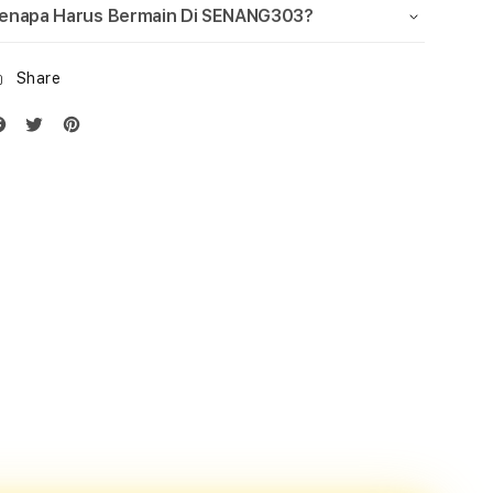
LUAR
LUAR
enapa Harus Bermain Di SENANG303?
NEGERI
NEGERI
TERPERCAYA
TERPERCAYA
Share