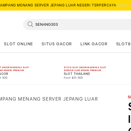
 GAMPANG MENANG SERVER JEPANG LUAR NEGERI TERPERCAYA
Daftar D
SLOT ONLINE
SITUS GACOR
LINK GACOR
SLOT8
T GACOR MAXWIN & SLOT
SITUS SLOT GACOR MAXWIN & SLOT
AR NEGERI PREMIUM
SERVER LUAR NEGERI PREMIUM
ACOR
SLOT THAILAND
9 SGD
From $10 SGD
S