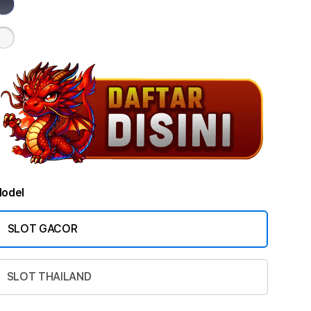
odel
SLOT GACOR
SLOT THAILAND