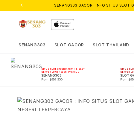
SENANG303 GACOR : INFO SITUS SLOT
SENANG303
SLOT GACOR
SLOT THAILAND
SITUS SLOT GACOR MAXWIN & SLOT
SITUS SLO
SERVER LUAR NEGERI PREMIUM
SERVER LU
SENANG303
SLOT G
From $999 SGD
From $99
Skip to
product
information