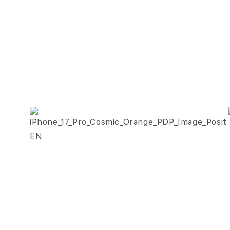
Open
media
1
in
modal