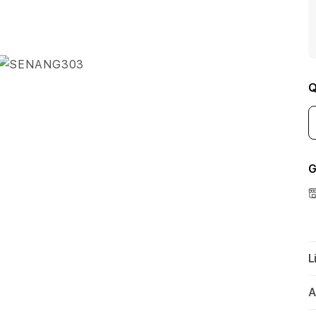
Open
media
5
Q
in
modal
G
L
A