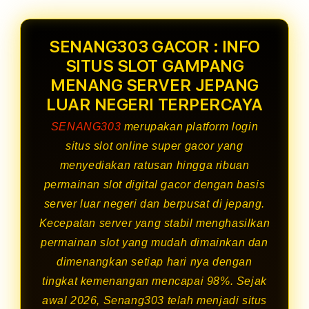
SENANG303 GACOR : INFO
SITUS SLOT GAMPANG
MENANG SERVER JEPANG
LUAR NEGERI TERPERCAYA
SENANG303
merupakan platform login
situs slot online super gacor yang
menyediakan ratusan hingga ribuan
permainan slot digital gacor dengan basis
server luar negeri dan berpusat di jepang.
Kecepatan server yang stabil menghasilkan
permainan slot yang mudah dimainkan dan
dimenangkan setiap hari nya dengan
tingkat kemenangan mencapai 98%. Sejak
awal 2026, Senang303 telah menjadi situs