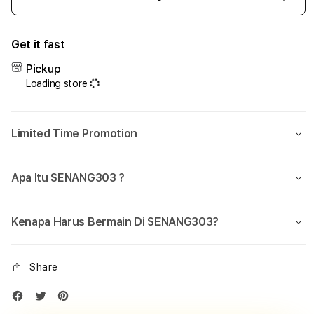
Decrease
Incr
quantity
quant
for
for
Get it fast
SENANG303
SEN
GACOR
GAC
Pickup
:
:
Loading store
INFO
INFO
SITUS
SITU
SLOT
SLO
Limited Time Promotion
GAMPANG
GAM
MENANG
MEN
SERVER
SER
Apa Itu SENANG303 ?
JEPANG
JEP
LUAR
LUA
NEGERI
NEGE
Kenapa Harus Bermain Di SENANG303?
TERPERCAYA
TER
Share