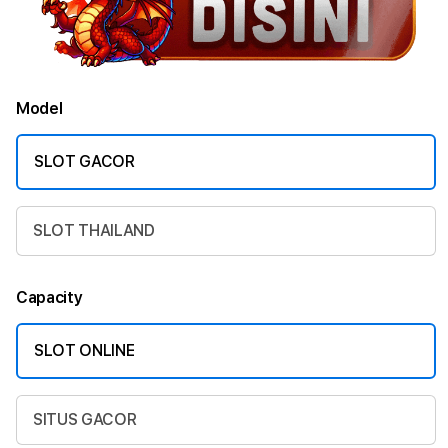
Model
SLOT GACOR
SLOT THAILAND
Capacity
SLOT ONLINE
SITUS GACOR