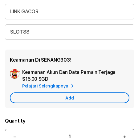
LINK GACOR
SLOT88
Keamanan Di SENANG303!
Keamanan Akun Dan Data Pemain Terjaga
Ad
$15.00 SGD
App
Pelajari Selengkapnya
Car
Add
Quantity