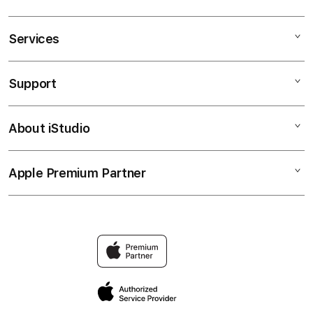
Services
SENANG303
SLOT GACOR
Support
AppleCare+
SLOT THAILAND
Corporate
SLOT ONLINE
About iStudio
My Account
SENANG303
SITUS GACOR
Collection & Delivery
Elush Service Provider
LINK GACOR
Apple Premium Partner
About Us
Returns & Exchanges
Financing Options
SLOT88
Find an iStudio near you
Contact Us
Trade-in
SLOT
Why Shop at iStudio
FAQ
Travellerâ€™s Reservation
Elush Corporate Website
Privacy Policy
Site Terms of Use