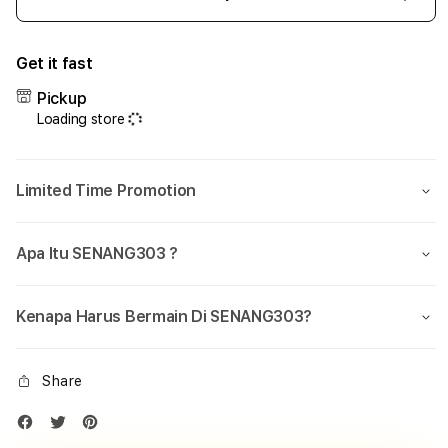
Decrease
Incr
quantity
quant
for
for
Get it fast
SENANG303
SEN
GACOR
GAC
Pickup
:
:
Loading store
INFO
INFO
SITUS
SITU
SLOT
SLO
Limited Time Promotion
GAMPANG
GAM
MENANG
MEN
SERVER
SER
Apa Itu SENANG303 ?
JEPANG
JEP
LUAR
LUA
NEGERI
NEGE
Kenapa Harus Bermain Di SENANG303?
TERPERCAYA
TER
Share