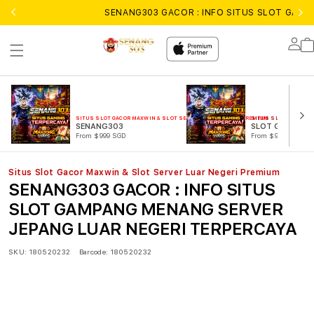
SENANG303 GACOR : INFO SITUS SLOT GAMP
Lo
in
SITUS SLOT GACOR MAXWIN & SLOT SERVER LUAR NEGERI PREMIUM
SITUS SLOT GACOR M
SENANG303
SLOT GACOR
From $999 SGD
From $999 SGD
Situs Slot Gacor Maxwin & Slot Server Luar Negeri Premium
SENANG303 GACOR : INFO SITUS
SLOT GAMPANG MENANG SERVER
JEPANG LUAR NEGERI TERPERCAYA
SKU:
180520232
Barcode:
180520232