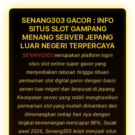
SENANG303 GACOR : INFO
SITUS SLOT GAMPANG
MENANG SERVER JEPANG
LUAR NEGERI TERPERCAYA
SENANG303
merupakan platform login
situs slot online super gacor yang
menyediakan ratusan hingga ribuan
permainan slot digital gacor dengan basis
server luar negeri dan berpusat di jepang.
Kecepatan server yang stabil menghasilkan
permainan slot yang mudah dimainkan dan
dimenangkan setiap hari nya dengan
tingkat kemenangan mencapai 98%. Sejak
awal 2026, Senang303 telah menjadi situs