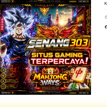
K
Open
media
7
in
modal
Open
media
9