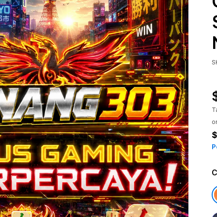
S
T
o
$
P
C