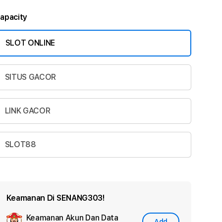
apacity
SLOT ONLINE
SITUS GACOR
LINK GACOR
SLOT88
Keamanan Di SENANG303!
Keamanan Akun Dan Data
Add
Add