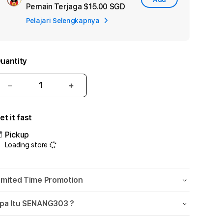
Pemain Terjaga
$15.00 SGD
Apple
Pelajari Selengkapnya
Care
uantity
Decrease
Increase
quantity
quantity
for
for
et it fast
SENANG303
SENANG303
GACOR
GACOR
Pickup
:
:
Loading store
INFO
INFO
SITUS
SITUS
SLOT
SLOT
imited Time Promotion
GAMPANG
GAMPANG
MENANG
MENANG
SERVER
SERVER
pa Itu SENANG303 ?
JEPANG
JEPANG