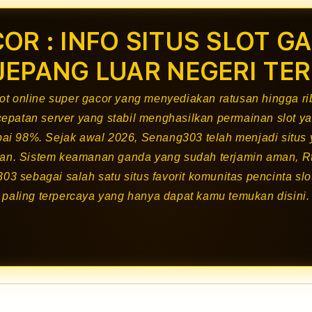
in
modal
OR : INFO SITUS SLOT 
JEPANG LUAR NEGERI TE
lot online super gacor yang menyediakan ratusan hingga ri
Kecepatan server yang stabil menghasilkan permainan slot
ai 98%. Sejak awal 2026, Senang303 telah menjadi situs 
an. Sistem keamanan ganda yang sudah terjamin aman, Rtp 
03 sebagai salah satu situs favorit komunitas pencinta sl
paling terpercaya yang hanya dapat kamu temukan disini.