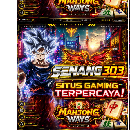
Open
media
4
in
modal