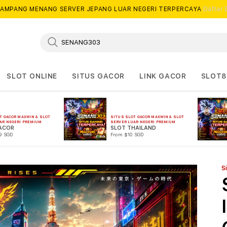
 GAMPANG MENANG SERVER JEPANG LUAR NEGERI TERPERCAYA
Daftar D
SLOT ONLINE
SITUS GACOR
LINK GACOR
SLOT8
T GACOR MAXWIN & SLOT
SITUS SLOT GACOR MAXWIN & SLOT
AR NEGERI PREMIUM
SERVER LUAR NEGERI PREMIUM
ACOR
SLOT THAILAND
9 SGD
From $10 SGD
S