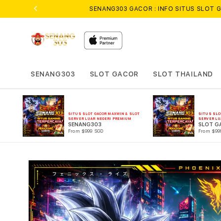
SENANG303 GACOR : INFO SITUS SLOT
SENANG303
SLOT GACOR
SLOT THAILAND
SITUS SLOT GACOR MAXWIN & SLOT
SITUS SLO
SERVER LUAR NEGERI PREMIUM
SERVER LU
SENANG303
SLOT G
From $999 SGD
From $99
Skip to
product
information