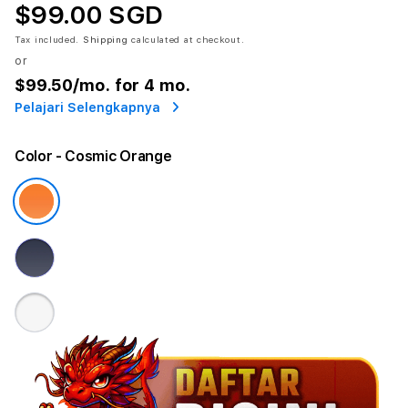
$99.00 SGD
Tax included.
Shipping
calculated at checkout.
or
$99.50
/mo. for 4 mo.
Pelajari Selengkapnya
Color
- Cosmic Orange