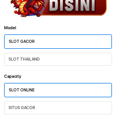
Model
SLOT GACOR
SLOT THAILAND
Capacity
SLOT ONLINE
SITUS GACOR