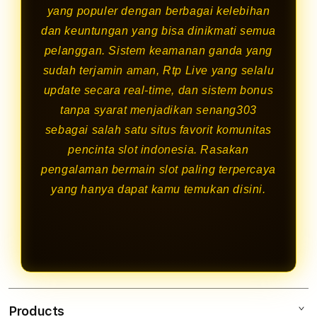
yang populer dengan berbagai kelebihan
dan keuntungan yang bisa dinikmati semua
pelanggan. Sistem keamanan ganda yang
sudah terjamin aman, Rtp Live yang selalu
update secara real-time, dan sistem bonus
tanpa syarat menjadikan senang303
sebagai salah satu situs favorit komunitas
pencinta slot indonesia. Rasakan
pengalaman bermain slot paling terpercaya
yang hanya dapat kamu temukan disini.
Products