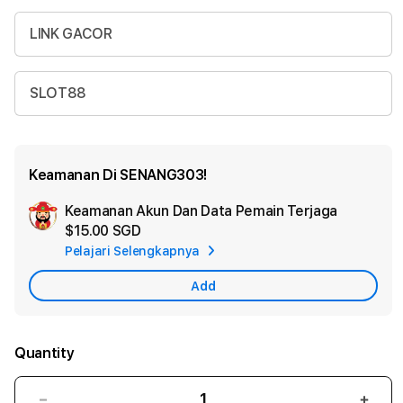
LINK GACOR
SLOT88
Keamanan Di SENANG303!
Keamanan Akun Dan Data Pemain Terjaga
Ad
$15.00 SGD
App
Pelajari Selengkapnya
Car
Add
Quantity