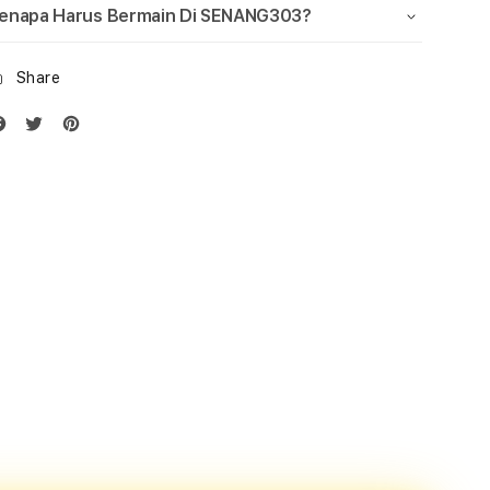
LUAR
LUAR
enapa Harus Bermain Di SENANG303?
NEGERI
NEGERI
TERPERCAYA
TERPERCAYA
Share