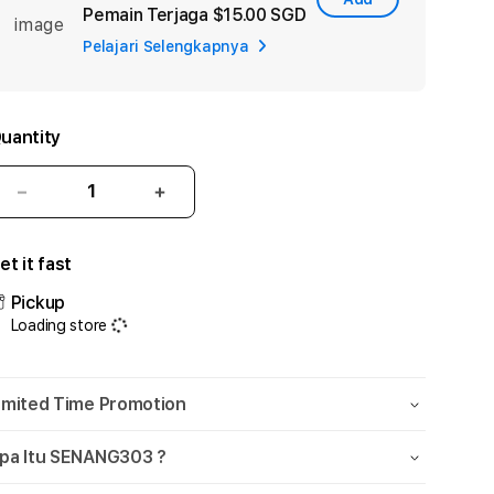
Pemain Terjaga
$15.00 SGD
Apple
Pelajari Selengkapnya
Care
uantity
Decrease
Increase
quantity
quantity
for
for
et it fast
SENANG303
SENANG303
GACOR
GACOR
Pickup
:
:
Loading store
INFO
INFO
SITUS
SITUS
SLOT
SLOT
imited Time Promotion
GAMPANG
GAMPANG
MENANG
MENANG
SERVER
SERVER
pa Itu SENANG303 ?
JEPANG
JEPANG