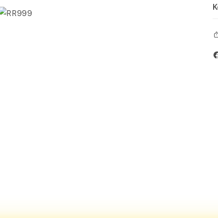
K
Open
media
7
in
modal
Open
media
9