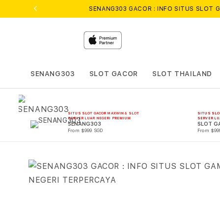
SENANG303 GACOR : INFO SITUS SLOT
SENANG303
SLOT GACOR
SLOT THAILAND
SITUS SLOT GACOR MAXWIN & SLOT
SITUS SLO
SERVER LUAR NEGERI PREMIUM
SERVER LU
SENANG303
SLOT G
From $999 SGD
From $99
Skip to
product
information