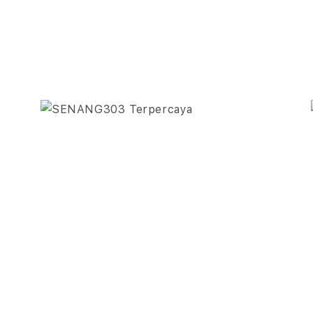
Open
media
2
in
modal