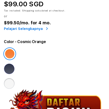
$99.00 SGD
Tax included.
Shipping
calculated at checkout.
or
$99.50
/mo. for 4 mo.
Pelajari Selengkapnya
Color
- Cosmic Orange