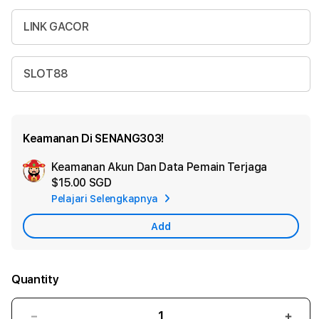
LINK GACOR
SLOT88
Keamanan Di SENANG303!
Keamanan Akun Dan Data Pemain Terjaga
Ad
$15.00 SGD
App
Pelajari Selengkapnya
Car
Add
Quantity