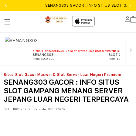
SENANG303 GACOR : INFO SITUS SLOT GAMP
Lo
in
SITUS SLOT GACOR MAXWIN & SLOT SERVER LUAR NEGERI PREMIUM
SITUS SLOT GACOR M
SENANG303
SLOT GACOR
From $999 SGD
From $999 SGD
Situs Slot Gacor Maxwin & Slot Server Luar Negeri Premium
SENANG303 GACOR : INFO SITUS
SLOT GAMPANG MENANG SERVER
JEPANG LUAR NEGERI TERPERCAYA
SKU:
180520232
Barcode:
180520232