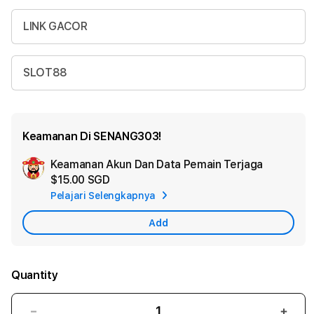
LINK GACOR
SLOT88
Keamanan Di SENANG303!
Keamanan Akun Dan Data Pemain Terjaga
Ad
$15.00 SGD
App
Pelajari Selengkapnya
Car
Add
Quantity