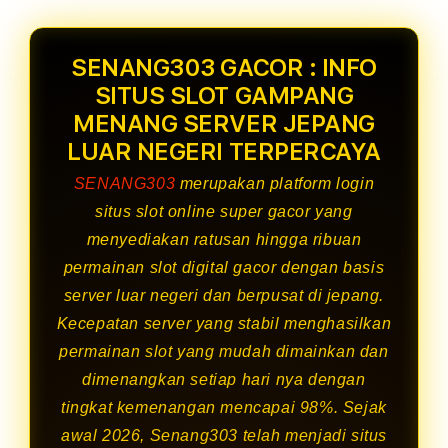
SENANG303 GACOR : INFO
SITUS SLOT GAMPANG
MENANG SERVER JEPANG
LUAR NEGERI TERPERCAYA
SENANG303
merupakan platform login
situs slot online super gacor yang
menyediakan ratusan hingga ribuan
permainan slot digital gacor dengan basis
server luar negeri dan berpusat di jepang.
Kecepatan server yang stabil menghasilkan
permainan slot yang mudah dimainkan dan
dimenangkan setiap hari nya dengan
tingkat kemenangan mencapai 98%. Sejak
awal 2026, Senang303 telah menjadi situs