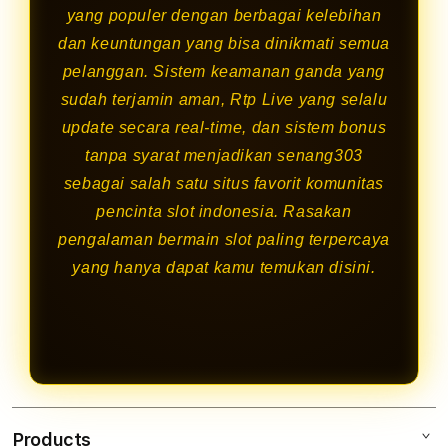
yang populer dengan berbagai kelebihan
dan keuntungan yang bisa dinikmati semua
pelanggan. Sistem keamanan ganda yang
sudah terjamin aman, Rtp Live yang selalu
update secara real-time, dan sistem bonus
tanpa syarat menjadikan senang303
sebagai salah satu situs favorit komunitas
pencinta slot indonesia. Rasakan
pengalaman bermain slot paling terpercaya
yang hanya dapat kamu temukan disini.
Products