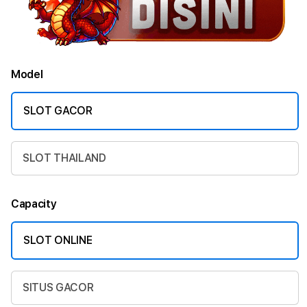
Model
SLOT GACOR
SLOT THAILAND
Capacity
SLOT ONLINE
SITUS GACOR