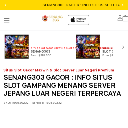
SENANG303 GACOR : INFO SITUS SLOT GAMP
Lo
in
SITUS SLOT GACOR MAXWIN & SLOT SERVER LUAR NEGERI PREMIUM
SITUS SLOT GACOR M
SENANG303
SLOT GACOR
From $999 SGD
From $999 SGD
Situs Slot Gacor Maxwin & Slot Server Luar Negeri Premium
SENANG303 GACOR : INFO SITUS
SLOT GAMPANG MENANG SERVER
JEPANG LUAR NEGERI TERPERCAYA
SKU:
180520232
Barcode:
180520232