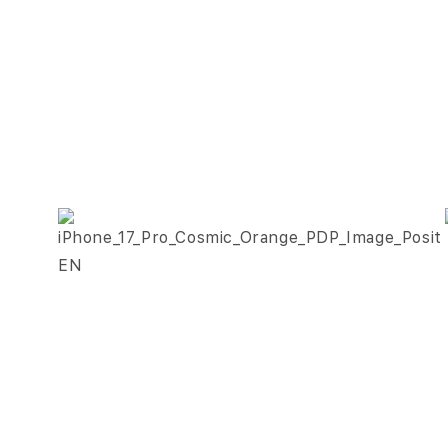
Open
media
1
in
modal