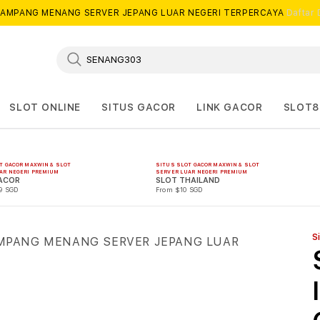
 GAMPANG MENANG SERVER JEPANG LUAR NEGERI TERPERCAYA
Daftar D
SLOT ONLINE
SITUS GACOR
LINK GACOR
SLOT8
T GACOR MAXWIN & SLOT
SITUS SLOT GACOR MAXWIN & SLOT
AR NEGERI PREMIUM
SERVER LUAR NEGERI PREMIUM
ACOR
SLOT THAILAND
9 SGD
From $10 SGD
S