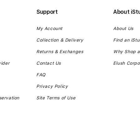
Support
About iSt
My Account
About Us
Collection & Delivery
Find an iSt
Returns & Exchanges
Why Shop at
vider
Contact Us
Elush Corpo
FAQ
Privacy Policy
servation
Site Terms of Use