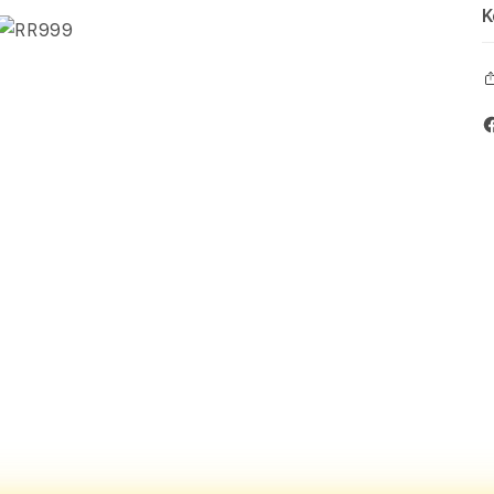
K
Open
media
7
in
modal
Open
media
9