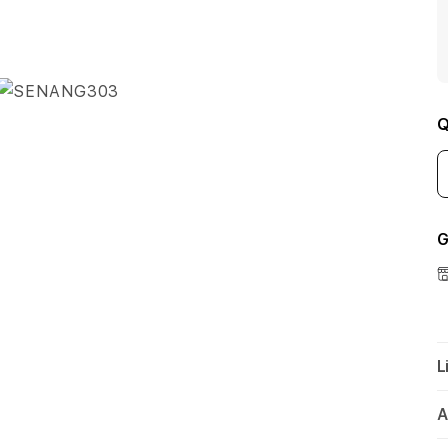
Open
media
5
Q
in
modal
G
L
A