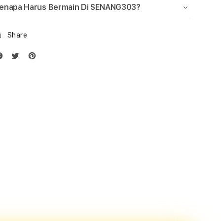
LUAR
LUAR
enapa Harus Bermain Di SENANG303?
NEGERI
NEGERI
TERPERCAYA
TERPERCAYA
Share