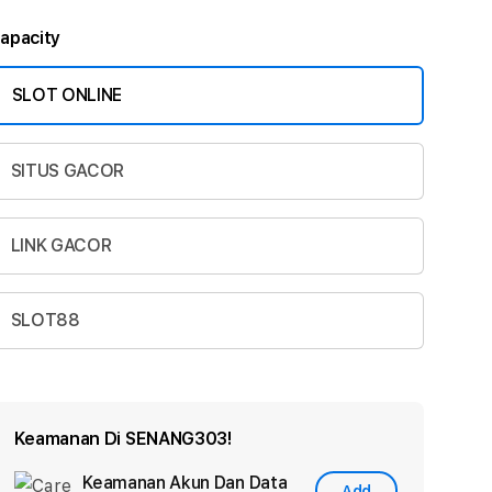
apacity
SLOT ONLINE
SITUS GACOR
LINK GACOR
SLOT88
Keamanan Di SENANG303!
Keamanan Akun Dan Data
Add
Add