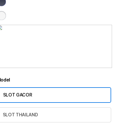
odel
SLOT GACOR
SLOT THAILAND