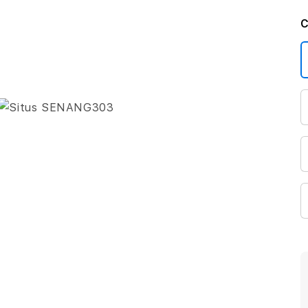
C
Open
media
3
in
modal