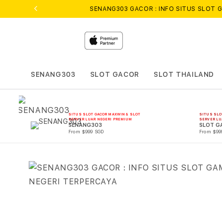
SENANG303 GACOR : INFO SITUS SLOT
SENANG303
SLOT GACOR
SLOT THAILAND
SITUS SLOT GACOR MAXWIN & SLOT
SITUS SLO
SERVER LUAR NEGERI PREMIUM
SERVER LU
SENANG303
SLOT G
From $999 SGD
From $99
Skip to
product
information