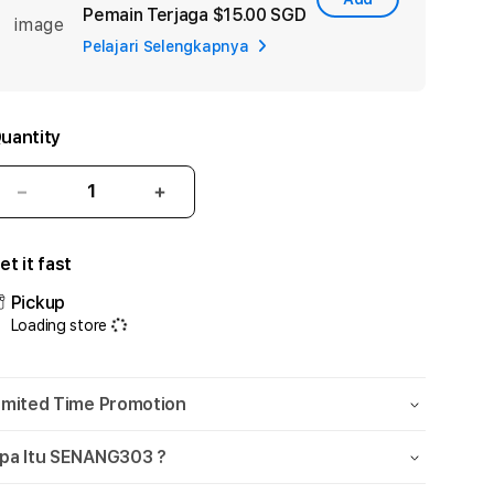
Pemain Terjaga
$15.00 SGD
Apple
Pelajari Selengkapnya
Care
uantity
Decrease
Increase
quantity
quantity
for
for
et it fast
SENANG303
SENANG303
GACOR
GACOR
Pickup
:
:
Loading store
INFO
INFO
SITUS
SITUS
SLOT
SLOT
imited Time Promotion
GAMPANG
GAMPANG
MENANG
MENANG
SERVER
SERVER
pa Itu SENANG303 ?
JEPANG
JEPANG