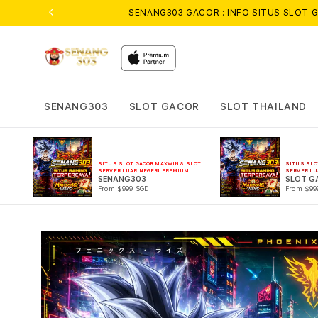
SENANG303 GACOR : INFO SITUS SLOT
SENANG303
SLOT GACOR
SLOT THAILAND
SITUS SLOT GACOR MAXWIN & SLOT
SITUS SLO
SERVER LUAR NEGERI PREMIUM
SERVER LU
SENANG303
SLOT G
From $999 SGD
From $99
Skip to
product
information