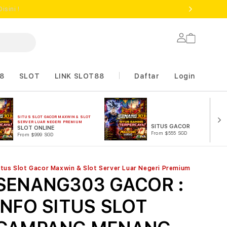
isini !
Lo
Log
Cart
in
8
SLOT
LINK SLOT88
Daftar
Login
SITUS SLOT GACOR MAXWIN & SLOT
SERVER LUAR NEGERI PREMIUM
SITUS GACOR
SLOT ONLINE
From $555 SGD
From $999 SGD
itus Slot Gacor Maxwin & Slot Server Luar Negeri Premium
SENANG303 GACOR :
INFO SITUS SLOT