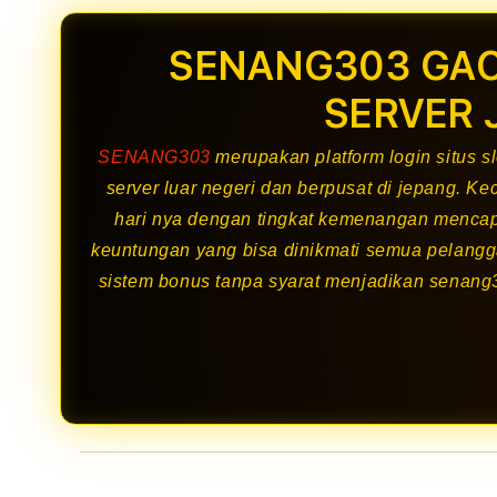
in
modal
SENANG303 GAC
SERVER 
SENANG303
merupakan platform login situs s
server luar negeri dan berpusat di jepang. 
hari nya dengan tingkat kemenangan mencap
keuntungan yang bisa dinikmati semua pelangg
sistem bonus tanpa syarat menjadikan senang3