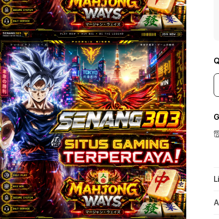
Open
media
5
Q
in
modal
G
L
A