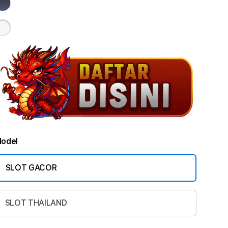
odel
SLOT GACOR
SLOT THAILAND