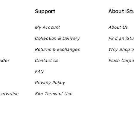
Support
About iSt
My Account
About Us
Collection & Delivery
Find an iSt
Returns & Exchanges
Why Shop at
vider
Contact Us
Elush Corpo
FAQ
Privacy Policy
servation
Site Terms of Use