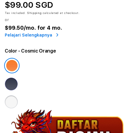
$99.00 SGD
Tax included.
Shipping
calculated at checkout.
or
$99.50
/mo. for 4 mo.
Pelajari Selengkapnya
Color
- Cosmic Orange