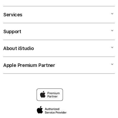
Services
SENANG303
SLOT GACOR
Support
AppleCare+
SLOT THAILAND
Corporate
SLOT ONLINE
About iStudio
My Account
SENANG303
SITUS GACOR
Collection & Delivery
Elush Service Provider
LINK GACOR
Apple Premium Partner
About Us
Returns & Exchanges
Financing Options
SLOT88
Find an iStudio near you
Contact Us
Trade-in
SLOT
Why Shop at iStudio
FAQ
Travellerâ€™s Reservation
Elush Corporate Website
Privacy Policy
Site Terms of Use