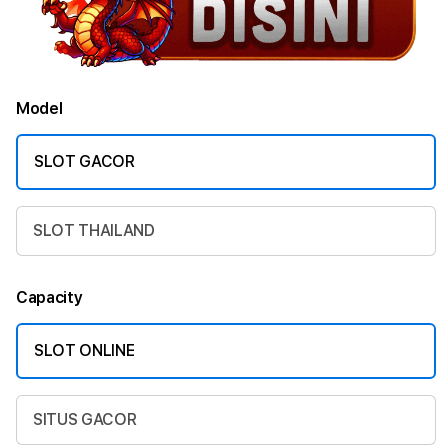
Model
SLOT GACOR
SLOT THAILAND
Capacity
SLOT ONLINE
SITUS GACOR