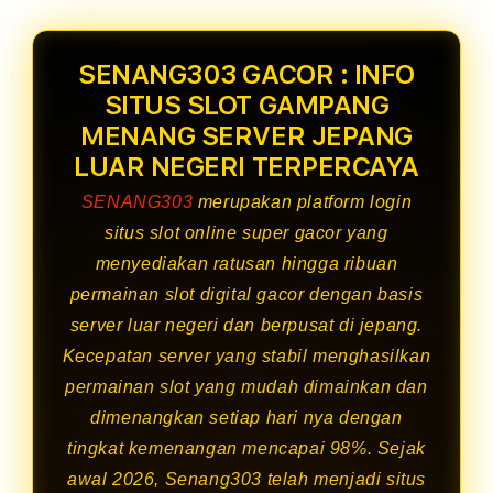
SENANG303 GACOR : INFO
SITUS SLOT GAMPANG
MENANG SERVER JEPANG
LUAR NEGERI TERPERCAYA
SENANG303
merupakan platform login
situs slot online super gacor yang
menyediakan ratusan hingga ribuan
permainan slot digital gacor dengan basis
server luar negeri dan berpusat di jepang.
Kecepatan server yang stabil menghasilkan
permainan slot yang mudah dimainkan dan
dimenangkan setiap hari nya dengan
tingkat kemenangan mencapai 98%. Sejak
awal 2026, Senang303 telah menjadi situs