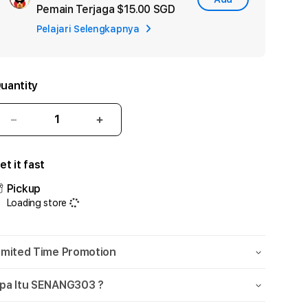
Pemain Terjaga
$15.00 SGD
Apple
Pelajari Selengkapnya
Care
uantity
Decrease
Increase
quantity
quantity
for
for
et it fast
SENANG303
SENANG303
GACOR
GACOR
Pickup
:
:
Loading store
INFO
INFO
SITUS
SITUS
SLOT
SLOT
imited Time Promotion
GAMPANG
GAMPANG
MENANG
MENANG
SERVER
SERVER
pa Itu SENANG303 ?
JEPANG
JEPANG