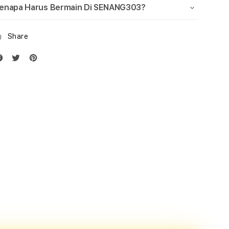
LUAR
LUAR
enapa Harus Bermain Di SENANG303?
NEGERI
NEGERI
TERPERCAYA
TERPERCAYA
Share