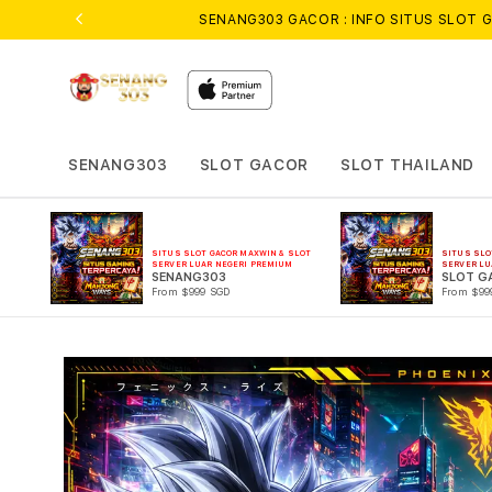
SENANG303 GACOR : INFO SITUS SLOT
SENANG303
SLOT GACOR
SLOT THAILAND
SITUS SLOT GACOR MAXWIN & SLOT
SITUS SLO
SERVER LUAR NEGERI PREMIUM
SERVER LU
SENANG303
SLOT G
From $999 SGD
From $99
Skip to
product
information