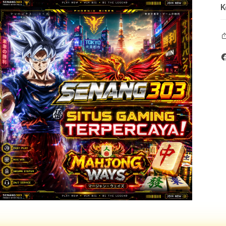
K
Open
media
7
in
modal
Open
media
9