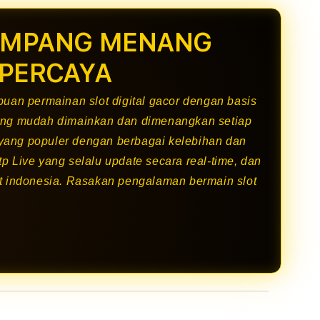
GAMPANG MENANG
RPERCAYA
buan permainan slot digital gacor dengan basis
 yang mudah dimainkan dan dimenangkan setiap
yang populer dengan berbagai kelebihan dan
Live yang selalu update secara real-time, dan
ot indonesia. Rasakan pengalaman bermain slot