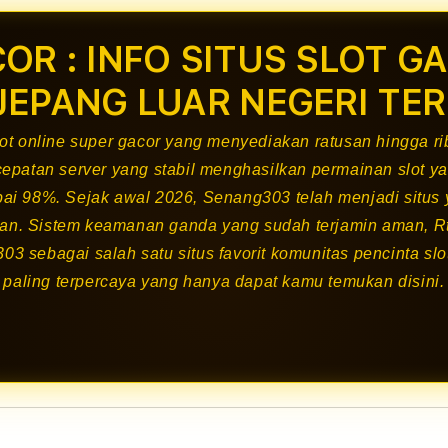
in
modal
OR : INFO SITUS SLOT 
JEPANG LUAR NEGERI TE
lot online super gacor yang menyediakan ratusan hingga ri
Kecepatan server yang stabil menghasilkan permainan slot
ai 98%. Sejak awal 2026, Senang303 telah menjadi situs 
an. Sistem keamanan ganda yang sudah terjamin aman, Rtp 
03 sebagai salah satu situs favorit komunitas pencinta sl
paling terpercaya yang hanya dapat kamu temukan disini.