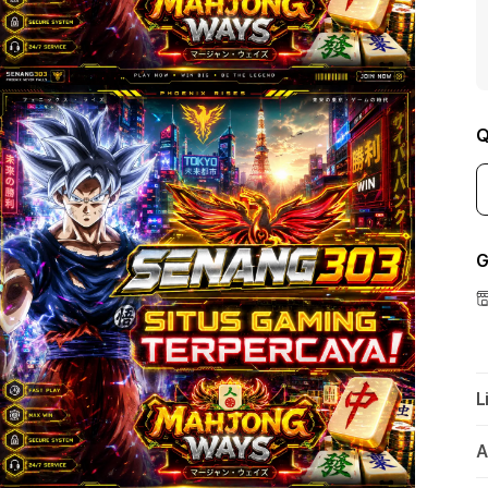
Open
media
5
Q
in
modal
G
L
A