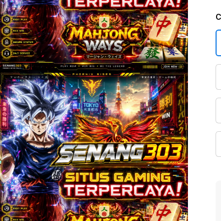
C
Open
media
3
in
modal