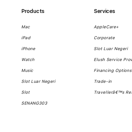
Products
Services
Mac
AppleCare+
iPad
Corporate
iPhone
Slot Luar Negeri
Watch
Elush Service Pro
Music
Financing Options
Slot Luar Negeri
Trade-in
Slot
Travellerâ€™s Re
SENANG303