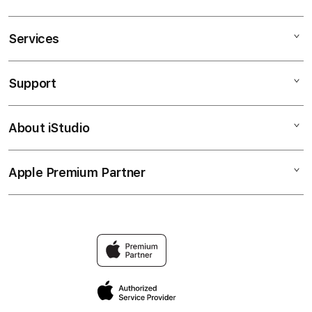
Services
SENANG303
SLOT GACOR
Support
AppleCare+
SLOT THAILAND
Corporate
SLOT ONLINE
About iStudio
My Account
SENANG303
SITUS GACOR
Collection & Delivery
Elush Service Provider
LINK GACOR
Apple Premium Partner
About Us
Returns & Exchanges
Financing Options
SLOT88
Find an iStudio near you
Contact Us
Trade-in
SLOT
Why Shop at iStudio
FAQ
Travellerâ€™s Reservation
Elush Corporate Website
Privacy Policy
Site Terms of Use