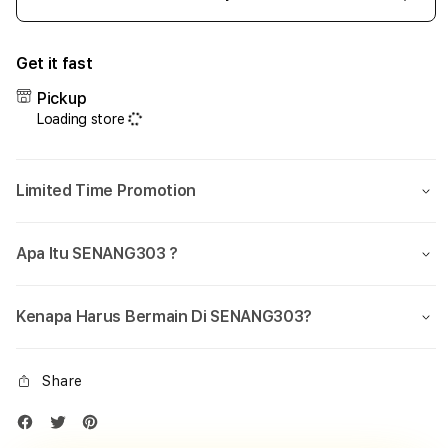
Decrease
Incr
quantity
quant
for
for
Get it fast
SENANG303
SEN
GACOR
GAC
Pickup
:
:
Loading store
INFO
INFO
SITUS
SITU
SLOT
SLO
Limited Time Promotion
GAMPANG
GAM
MENANG
MEN
SERVER
SER
Apa Itu SENANG303 ?
JEPANG
JEP
LUAR
LUA
NEGERI
NEGE
Kenapa Harus Bermain Di SENANG303?
TERPERCAYA
TER
Share