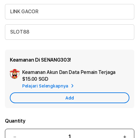
LINK GACOR
SLOT88
Keamanan Di SENANG303!
Keamanan Akun Dan Data Pemain Terjaga
Ad
$15.00 SGD
App
Pelajari Selengkapnya
Car
Add
Quantity