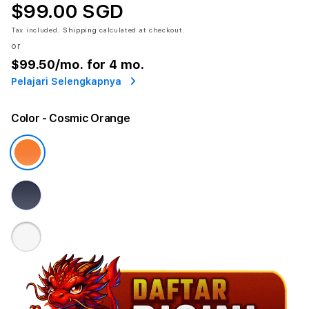
$99.00 SGD
Tax included.
Shipping
calculated at checkout.
or
$99.50
/mo. for 4 mo.
Pelajari Selengkapnya
Color
- Cosmic Orange