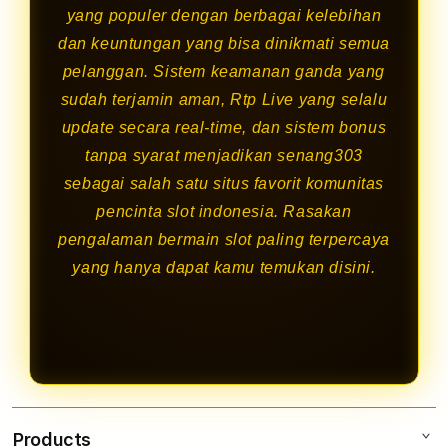
yang populer dengan berbagai kelebihan
dan keuntungan yang bisa dinikmati semua
pelanggan. Sistem keamanan ganda yang
sudah terjamin aman, Rtp Live yang selalu
update secara real-time, dan sistem bonus
tanpa syarat menjadikan senang303
sebagai salah satu situs favorit komunitas
pencinta slot indonesia. Rasakan
pengalaman bermain slot paling terpercaya
yang hanya dapat kamu temukan disini.
Products