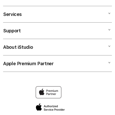
Services
SENANG303
SLOT GACOR
Support
AppleCare+
SLOT THAILAND
Corporate
SLOT ONLINE
About iStudio
My Account
SENANG303
SITUS GACOR
Collection & Delivery
Elush Service Provider
LINK GACOR
Apple Premium Partner
About Us
Returns & Exchanges
Financing Options
SLOT88
Find an iStudio near you
Contact Us
Trade-in
SLOT
Why Shop at iStudio
FAQ
Travellerâ€™s Reservation
Elush Corporate Website
Privacy Policy
Site Terms of Use