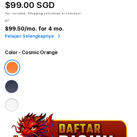
$99.00 SGD
Tax included.
Shipping
calculated at checkout.
or
$99.50
/mo. for 4 mo.
Pelajari Selengkapnya
Color
- Cosmic Orange