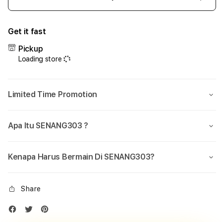
Decrease
Incr
quantity
quant
for
for
Get it fast
SENANG303
SEN
GACOR
GAC
Pickup
:
:
Loading store
INFO
INFO
SITUS
SITU
SLOT
SLO
Limited Time Promotion
GAMPANG
GAM
MENANG
MEN
SERVER
SER
Apa Itu SENANG303 ?
JEPANG
JEP
LUAR
LUA
NEGERI
NEGE
Kenapa Harus Bermain Di SENANG303?
TERPERCAYA
TER
Share