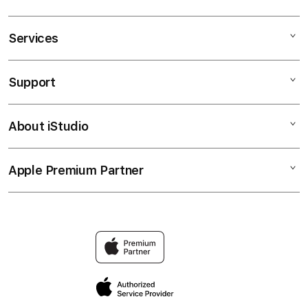
Services
SENANG303
SLOT GACOR
Support
AppleCare+
SLOT THAILAND
Corporate
SLOT ONLINE
About iStudio
My Account
SENANG303
SITUS GACOR
Collection & Delivery
Elush Service Provider
LINK GACOR
Apple Premium Partner
About Us
Returns & Exchanges
Financing Options
SLOT88
Find an iStudio near you
Contact Us
Trade-in
SLOT
Why Shop at iStudio
FAQ
Travellerâ€™s Reservation
Elush Corporate Website
Privacy Policy
Site Terms of Use