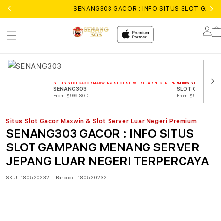
SENANG303 GACOR : INFO SITUS SLOT GAMP
Lo
in
SITUS SLOT GACOR MAXWIN & SLOT SERVER LUAR NEGERI PREMIUM
SITUS SLOT GACOR M
SENANG303
SLOT GACOR
From $999 SGD
From $999 SGD
Situs Slot Gacor Maxwin & Slot Server Luar Negeri Premium
SENANG303 GACOR : INFO SITUS
SLOT GAMPANG MENANG SERVER
JEPANG LUAR NEGERI TERPERCAYA
SKU:
180520232
Barcode:
180520232