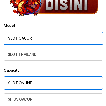
Model
SLOT GACOR
SLOT THAILAND
Capacity
SLOT ONLINE
SITUS GACOR