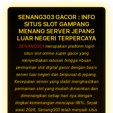
SENANG303 GACOR : INFO
SITUS SLOT GAMPANG
MENANG SERVER JEPANG
LUAR NEGERI TERPERCAYA
SENANG303
merupakan platform login
situs slot online super gacor yang
menyediakan ratusan hingga ribuan
permainan slot digital gacor dengan basis
server luar negeri dan berpusat di jepang.
Kecepatan server yang stabil menghasilkan
permainan slot yang mudah dimainkan dan
dimenangkan setiap hari nya dengan
tingkat kemenangan mencapai 98%. Sejak
awal 2026, Senang303 telah menjadi situs