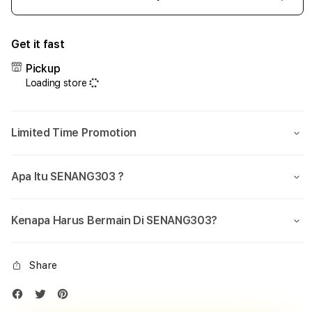
Decrease
Incr
quantity
quant
for
for
Get it fast
SENANG303
SEN
GACOR
GAC
Pickup
:
:
Loading store
INFO
INFO
SITUS
SITU
SLOT
SLO
Limited Time Promotion
GAMPANG
GAM
MENANG
MEN
SERVER
SER
Apa Itu SENANG303 ?
JEPANG
JEP
LUAR
LUA
NEGERI
NEGE
Kenapa Harus Bermain Di SENANG303?
TERPERCAYA
TER
Share