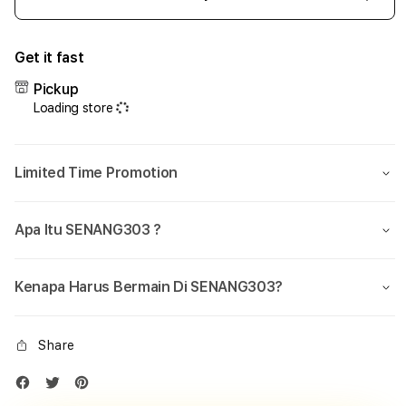
Decrease
Incr
quantity
quant
for
for
Get it fast
SENANG303
SEN
GACOR
GAC
Pickup
:
:
Loading store
INFO
INFO
SITUS
SITU
SLOT
SLO
Limited Time Promotion
GAMPANG
GAM
MENANG
MEN
SERVER
SER
Apa Itu SENANG303 ?
JEPANG
JEP
LUAR
LUA
NEGERI
NEGE
Kenapa Harus Bermain Di SENANG303?
TERPERCAYA
TER
Share