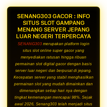
SENANG303 GACOR : INFO
SITUS SLOT GAMPANG
MENANG SERVER JEPANG
LUAR NEGERI TERPERCAYA
SENANG303
merupakan platform login
situs slot online super gacor yang
menyediakan ratusan hingga ribuan
permainan slot digital gacor dengan basis
server luar negeri dan berpusat di jepang.
Kecepatan server yang stabil menghasilkan
permainan slot yang mudah dimainkan dan
dimenangkan setiap hari nya dengan
tingkat kemenangan mencapai 98%. Sejak
awal 2026, Senang303 telah menjadi situs