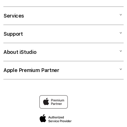
Services
SENANG303
SLOT GACOR
Support
AppleCare+
SLOT THAILAND
Corporate
SLOT ONLINE
About iStudio
My Account
SENANG303
SITUS GACOR
Collection & Delivery
Elush Service Provider
LINK GACOR
Apple Premium Partner
About Us
Returns & Exchanges
Financing Options
SLOT88
Find an iStudio near you
Contact Us
Trade-in
SLOT
Why Shop at iStudio
FAQ
Travellerâ€™s Reservation
Elush Corporate Website
Privacy Policy
Site Terms of Use