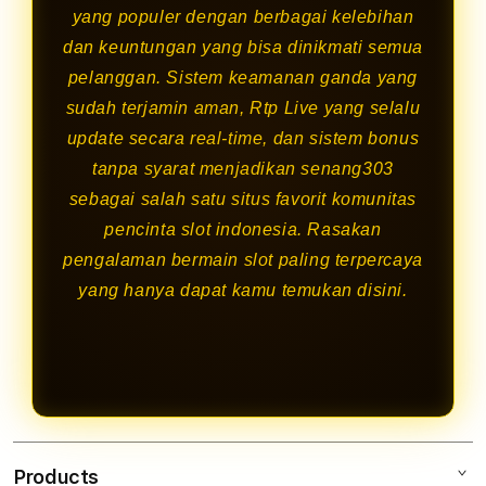
yang populer dengan berbagai kelebihan
dan keuntungan yang bisa dinikmati semua
pelanggan. Sistem keamanan ganda yang
sudah terjamin aman, Rtp Live yang selalu
update secara real-time, dan sistem bonus
tanpa syarat menjadikan senang303
sebagai salah satu situs favorit komunitas
pencinta slot indonesia. Rasakan
pengalaman bermain slot paling terpercaya
yang hanya dapat kamu temukan disini.
Products