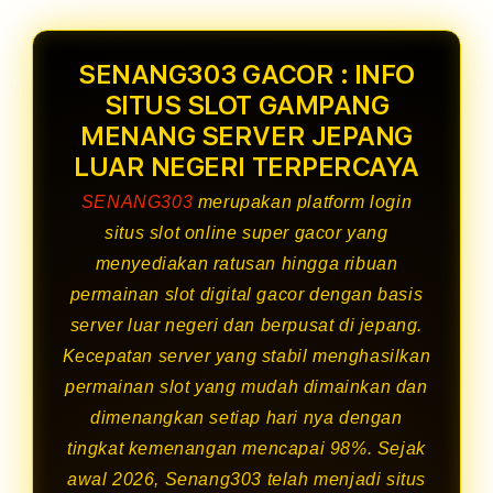
SENANG303 GACOR : INFO
SITUS SLOT GAMPANG
MENANG SERVER JEPANG
LUAR NEGERI TERPERCAYA
SENANG303
merupakan platform login
situs slot online super gacor yang
menyediakan ratusan hingga ribuan
permainan slot digital gacor dengan basis
server luar negeri dan berpusat di jepang.
Kecepatan server yang stabil menghasilkan
permainan slot yang mudah dimainkan dan
dimenangkan setiap hari nya dengan
tingkat kemenangan mencapai 98%. Sejak
awal 2026, Senang303 telah menjadi situs