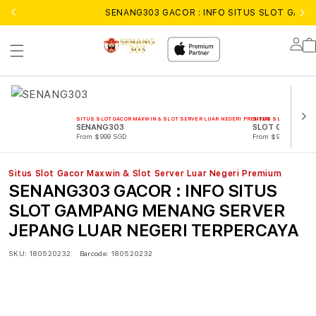
SENANG303 GACOR : INFO SITUS SLOT GAMP
Lo
in
SITUS SLOT GACOR MAXWIN & SLOT SERVER LUAR NEGERI PREMIUM
SITUS SLOT GACOR M
SENANG303
SLOT GACOR
From $999 SGD
From $999 SGD
Situs Slot Gacor Maxwin & Slot Server Luar Negeri Premium
SENANG303 GACOR : INFO SITUS
SLOT GAMPANG MENANG SERVER
JEPANG LUAR NEGERI TERPERCAYA
SKU:
180520232
Barcode:
180520232