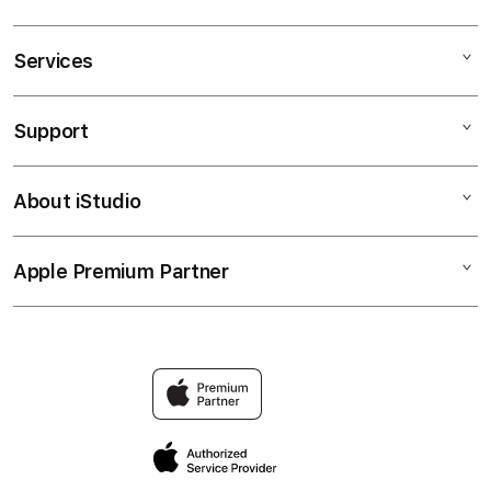
Services
SENANG303
SLOT GACOR
Support
AppleCare+
SLOT THAILAND
Corporate
SLOT ONLINE
About iStudio
My Account
SENANG303
SITUS GACOR
Collection & Delivery
Elush Service Provider
LINK GACOR
Apple Premium Partner
About Us
Returns & Exchanges
Financing Options
SLOT88
Find an iStudio near you
Contact Us
Trade-in
SLOT
Why Shop at iStudio
FAQ
Travellerâ€™s Reservation
Elush Corporate Website
Privacy Policy
Site Terms of Use