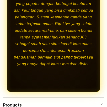
yang populer dengan berbagai kelebihan
dan keuntungan yang bisa dinikmati semua
pelanggan. Sistem keamanan ganda yang
sudah terjamin aman, Rtp Live yang selalu
update secara real-time, dan sistem bonus
tanpa syarat menjadikan senang303
sebagai salah satu situs favorit komunitas
pencinta slot indonesia. Rasakan
pengalaman bermain slot paling terpercaya
yang hanya dapat kamu temukan disini.
Products