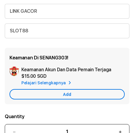
LINK GACOR
SLOT88
Keamanan Di SENANG303!
Keamanan Akun Dan Data Pemain Terjaga
Ad
$15.00 SGD
App
Pelajari Selengkapnya
Car
Add
Quantity