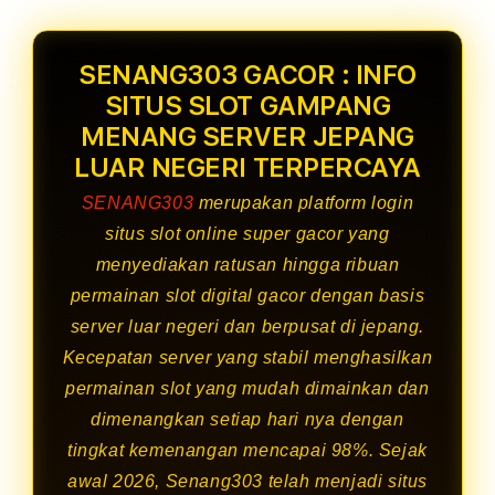
SENANG303 GACOR : INFO
SITUS SLOT GAMPANG
MENANG SERVER JEPANG
LUAR NEGERI TERPERCAYA
SENANG303
merupakan platform login
situs slot online super gacor yang
menyediakan ratusan hingga ribuan
permainan slot digital gacor dengan basis
server luar negeri dan berpusat di jepang.
Kecepatan server yang stabil menghasilkan
permainan slot yang mudah dimainkan dan
dimenangkan setiap hari nya dengan
tingkat kemenangan mencapai 98%. Sejak
awal 2026, Senang303 telah menjadi situs