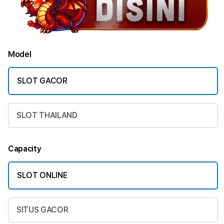
Model
SLOT GACOR
SLOT THAILAND
Capacity
SLOT ONLINE
SITUS GACOR