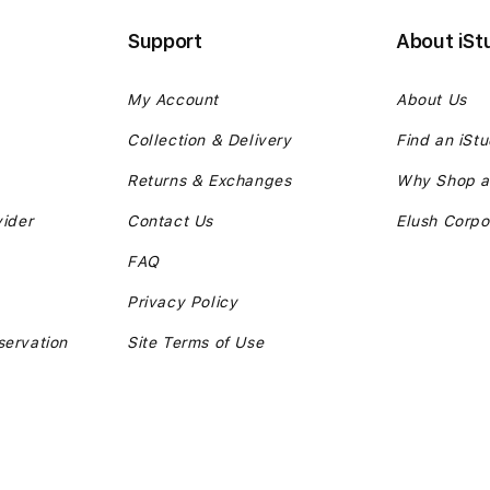
Support
About iSt
My Account
About Us
Collection & Delivery
Find an iSt
Returns & Exchanges
Why Shop at
vider
Contact Us
Elush Corpo
FAQ
Privacy Policy
servation
Site Terms of Use