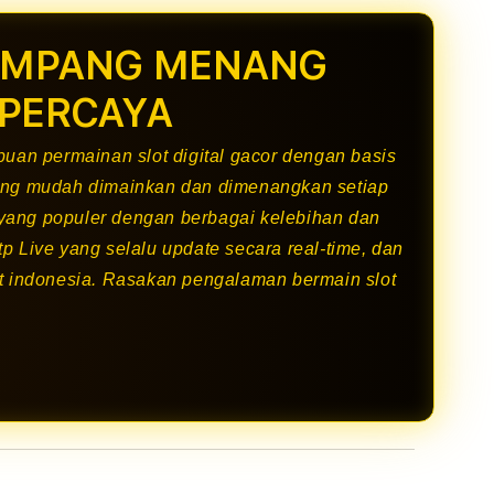
GAMPANG MENANG
RPERCAYA
buan permainan slot digital gacor dengan basis
 yang mudah dimainkan dan dimenangkan setiap
yang populer dengan berbagai kelebihan dan
Live yang selalu update secara real-time, dan
ot indonesia. Rasakan pengalaman bermain slot