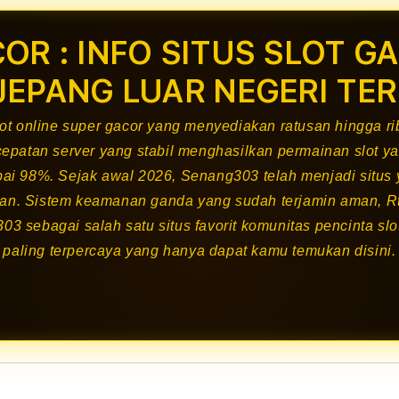
in
modal
OR : INFO SITUS SLOT 
JEPANG LUAR NEGERI TE
lot online super gacor yang menyediakan ratusan hingga ri
Kecepatan server yang stabil menghasilkan permainan slot
ai 98%. Sejak awal 2026, Senang303 telah menjadi situs 
an. Sistem keamanan ganda yang sudah terjamin aman, Rtp 
03 sebagai salah satu situs favorit komunitas pencinta sl
paling terpercaya yang hanya dapat kamu temukan disini.