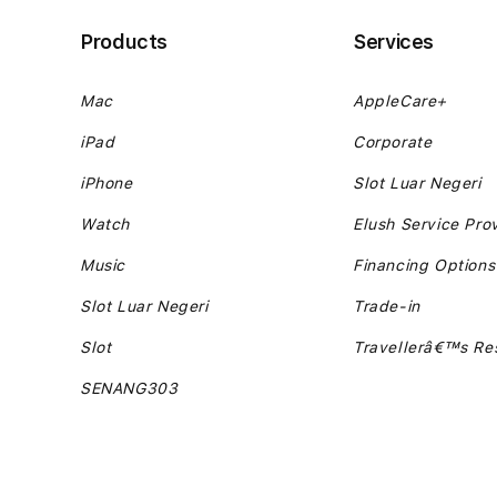
Products
Services
Mac
AppleCare+
iPad
Corporate
iPhone
Slot Luar Negeri
Watch
Elush Service Pro
Music
Financing Options
Slot Luar Negeri
Trade-in
Slot
Travellerâ€™s Re
SENANG303