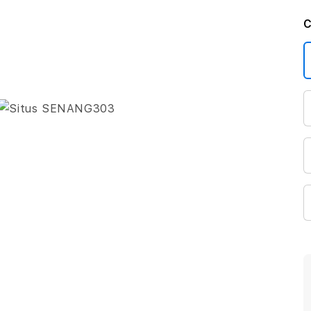
C
Open
media
3
in
modal