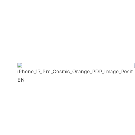
Open
media
1
in
modal