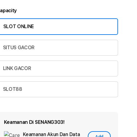
apacity
SLOT ONLINE
SITUS GACOR
LINK GACOR
SLOT88
Keamanan Di SENANG303!
Keamanan Akun Dan Data
Add
Add