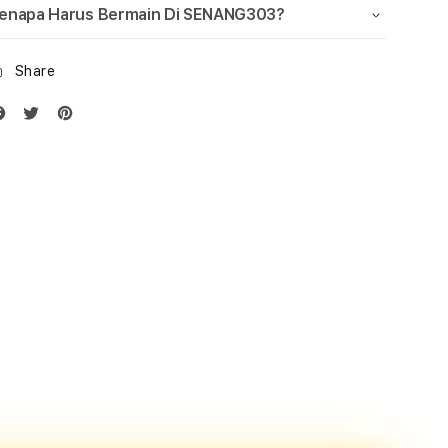
LUAR
LUAR
enapa Harus Bermain Di SENANG303?
NEGERI
NEGERI
TERPERCAYA
TERPERCAYA
Share