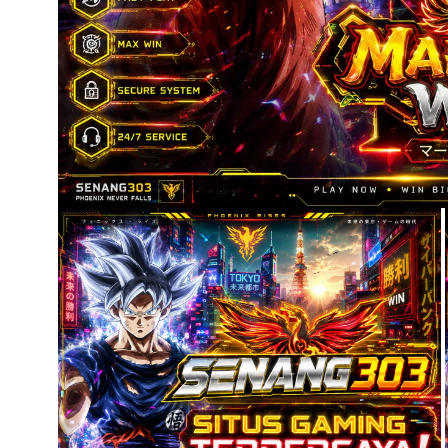
Open
media
1
in
modal