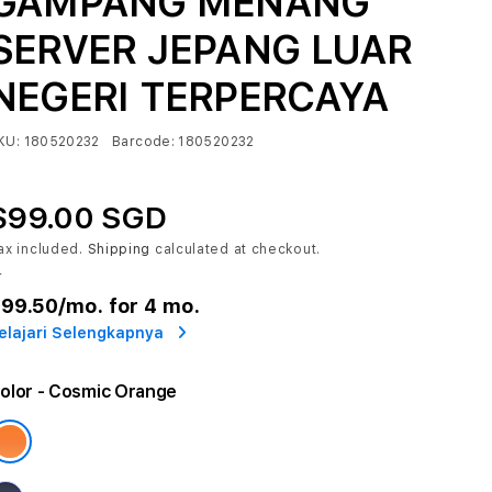
GAMPANG MENANG
SERVER JEPANG LUAR
NEGERI TERPERCAYA
KU:
180520232
Barcode:
180520232
$99.00 SGD
ax included.
Shipping
calculated at checkout.
r
99.50
/mo. for 4 mo.
elajari Selengkapnya
olor
- Cosmic Orange