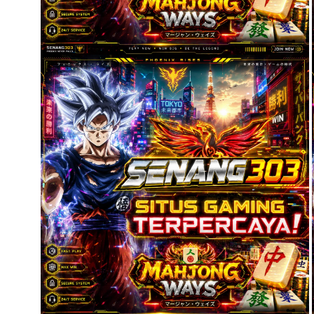
Open
media
4
in
modal