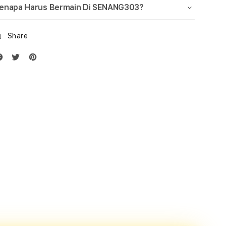
LUAR
LUAR
enapa Harus Bermain Di SENANG303?
NEGERI
NEGERI
TERPERCAYA
TERPERCAYA
Share