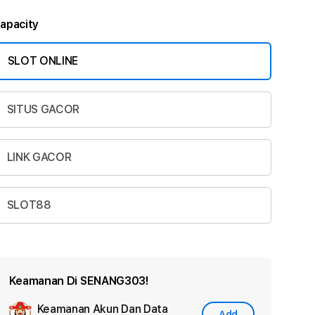
apacity
SLOT ONLINE
SITUS GACOR
LINK GACOR
SLOT88
Keamanan Di SENANG303!
Keamanan Akun Dan Data
Add
Add