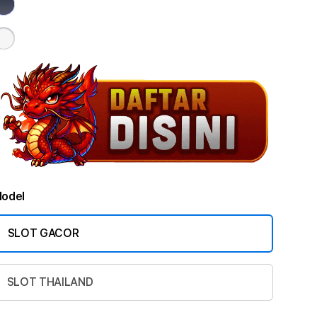
odel
SLOT GACOR
SLOT THAILAND