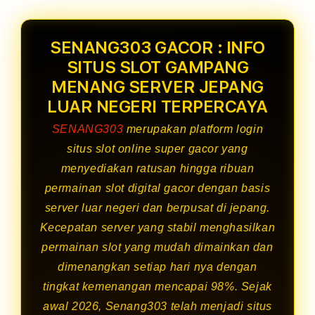
SENANG303 GACOR : INFO
SITUS SLOT GAMPANG
MENANG SERVER JEPANG
LUAR NEGERI TERPERCAYA
SENANG303
merupakan platform login
situs slot online super gacor yang
menyediakan ratusan hingga ribuan
permainan slot digital gacor dengan basis
server luar negeri dan berpusat di jepang.
Kecepatan server yang stabil menghasilkan
permainan slot yang mudah dimainkan dan
dimenangkan setiap hari nya dengan
tingkat kemenangan mencapai 98%. Sejak
awal 2026, Senang303 telah menjadi situs