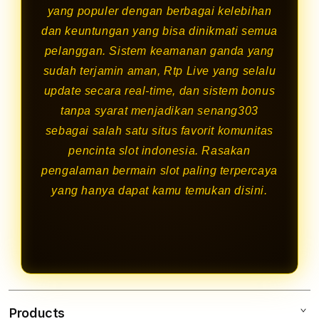
yang populer dengan berbagai kelebihan
dan keuntungan yang bisa dinikmati semua
pelanggan. Sistem keamanan ganda yang
sudah terjamin aman, Rtp Live yang selalu
update secara real-time, dan sistem bonus
tanpa syarat menjadikan senang303
sebagai salah satu situs favorit komunitas
pencinta slot indonesia. Rasakan
pengalaman bermain slot paling terpercaya
yang hanya dapat kamu temukan disini.
Products