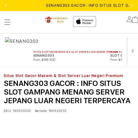
SENANG303 GACOR : INFO SITUS SLOT GAMP
Lo
in
SITUS SLOT GACOR MAXWIN & SLOT SERVER LUAR NEGERI PREMIUM
SITUS SLOT GACOR M
SENANG303
SLOT GACOR
From $999 SGD
From $999 SGD
Situs Slot Gacor Maxwin & Slot Server Luar Negeri Premium
SENANG303 GACOR : INFO SITUS
SLOT GAMPANG MENANG SERVER
JEPANG LUAR NEGERI TERPERCAYA
SKU:
180520232
Barcode:
180520232