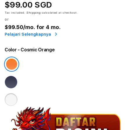
$99.00 SGD
Tax included.
Shipping
calculated at checkout.
or
$99.50
/mo. for 4 mo.
Pelajari Selengkapnya
Color
- Cosmic Orange