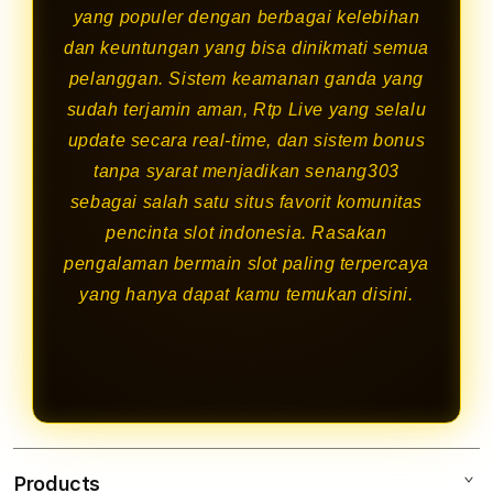
yang populer dengan berbagai kelebihan
dan keuntungan yang bisa dinikmati semua
pelanggan. Sistem keamanan ganda yang
sudah terjamin aman, Rtp Live yang selalu
update secara real-time, dan sistem bonus
tanpa syarat menjadikan senang303
sebagai salah satu situs favorit komunitas
pencinta slot indonesia. Rasakan
pengalaman bermain slot paling terpercaya
yang hanya dapat kamu temukan disini.
Products