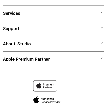
Services
SENANG303
SLOT GACOR
Support
AppleCare+
SLOT THAILAND
Corporate
SLOT ONLINE
About iStudio
My Account
SENANG303
SITUS GACOR
Collection & Delivery
Elush Service Provider
LINK GACOR
Apple Premium Partner
About Us
Returns & Exchanges
Financing Options
SLOT88
Find an iStudio near you
Contact Us
Trade-in
SLOT
Why Shop at iStudio
FAQ
Travellerâ€™s Reservation
Elush Corporate Website
Privacy Policy
Site Terms of Use