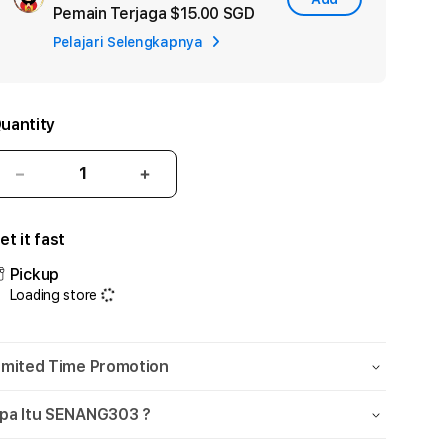
Pemain Terjaga
$15.00 SGD
Apple
Pelajari Selengkapnya
Care
uantity
Decrease
Increase
quantity
quantity
for
for
et it fast
SENANG303
SENANG303
GACOR
GACOR
Pickup
:
:
Loading store
INFO
INFO
SITUS
SITUS
SLOT
SLOT
imited Time Promotion
GAMPANG
GAMPANG
MENANG
MENANG
SERVER
SERVER
pa Itu SENANG303 ?
JEPANG
JEPANG