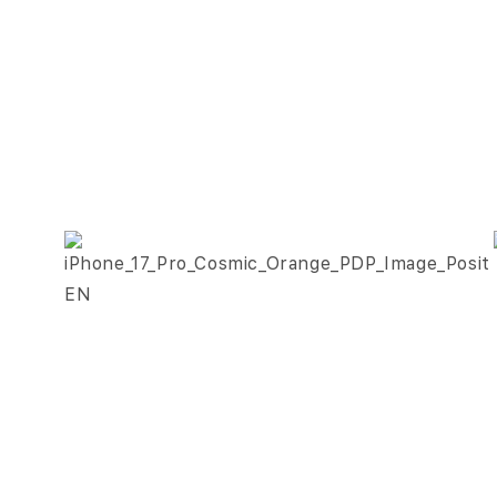
Open
media
1
in
modal