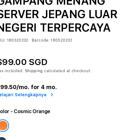
GAMPANG MENANG
SERVER JEPANG LUAR
NEGERI TERPERCAYA
KU:
180520232
Barcode:
180520232
$99.00 SGD
ax included.
Shipping
calculated at checkout.
r
99.50
/mo. for 4 mo.
elajari Selengkapnya
olor
- Cosmic Orange