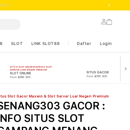
isini !
Lo
Log
Cart
in
8
SLOT
LINK SLOT88
Daftar
Login
SITUS SLOT GACOR MAXWIN & SLOT
SERVER LUAR NEGERI PREMIUM
SITUS GACOR
SLOT ONLINE
From $555 SGD
From $999 SGD
itus Slot Gacor Maxwin & Slot Server Luar Negeri Premium
SENANG303 GACOR :
INFO SITUS SLOT