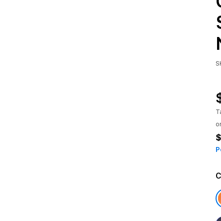
S
T
o
$
P
C