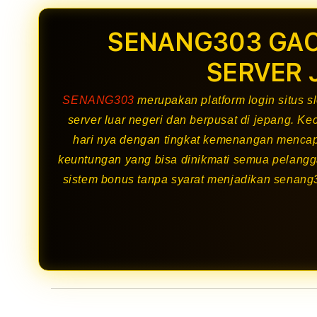
in
modal
SENANG303 GAC
SERVER 
SENANG303
merupakan platform login situs s
server luar negeri dan berpusat di jepang. 
hari nya dengan tingkat kemenangan mencap
keuntungan yang bisa dinikmati semua pelangg
sistem bonus tanpa syarat menjadikan senang3