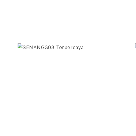
Open
media
2
in
modal