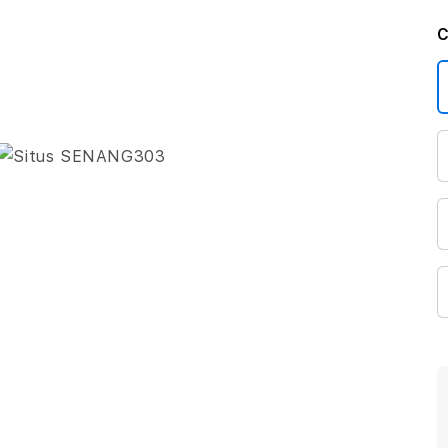
C
Open
media
3
in
modal