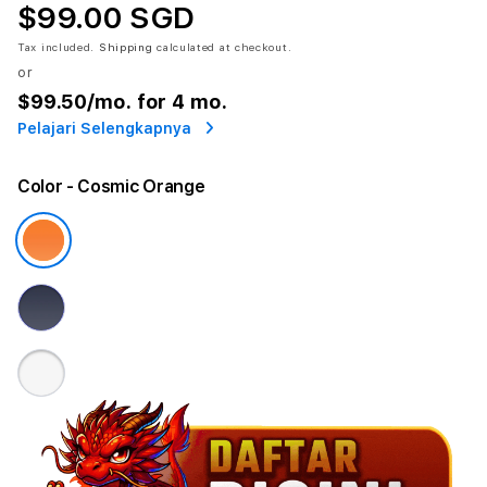
$99.00 SGD
Tax included.
Shipping
calculated at checkout.
or
$99.50
/mo. for 4 mo.
Pelajari Selengkapnya
Color
- Cosmic Orange