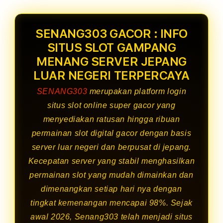
SENANG303 GACOR : INFO
SITUS SLOT GAMPANG
MENANG SERVER JEPANG
LUAR NEGERI TERPERCAYA
SENANG303
merupakan platform login
situs slot online super gacor yang
menyediakan ratusan hingga ribuan
permainan slot digital gacor dengan basis
server luar negeri dan berpusat di jepang.
Kecepatan server yang stabil menghasilkan
permainan slot yang mudah dimainkan dan
dimenangkan setiap hari nya dengan
tingkat kemenangan mencapai 98%. Sejak
awal 2026, Senang303 telah menjadi situs