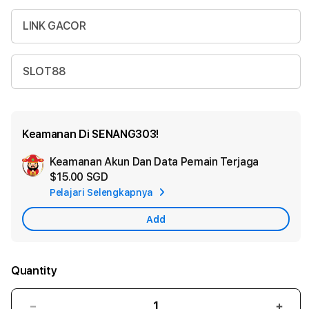
LINK GACOR
SLOT88
Keamanan Di SENANG303!
Keamanan Akun Dan Data Pemain Terjaga
Ad
$15.00 SGD
App
Pelajari Selengkapnya
Car
Add
Quantity