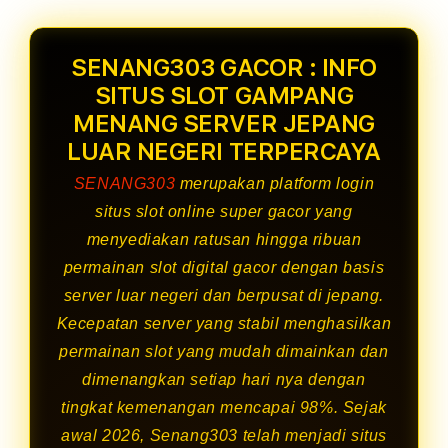
SENANG303 GACOR : INFO
SITUS SLOT GAMPANG
MENANG SERVER JEPANG
LUAR NEGERI TERPERCAYA
SENANG303
merupakan platform login
situs slot online super gacor yang
menyediakan ratusan hingga ribuan
permainan slot digital gacor dengan basis
server luar negeri dan berpusat di jepang.
Kecepatan server yang stabil menghasilkan
permainan slot yang mudah dimainkan dan
dimenangkan setiap hari nya dengan
tingkat kemenangan mencapai 98%. Sejak
awal 2026, Senang303 telah menjadi situs