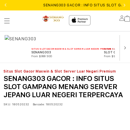
SENANG303 GACOR : INFO SITUS SLOT GAMP
Lo
in
SITUS SLOT GACOR MAXWIN & SLOT SERVER LUAR NEGERI PREMIUM
SITUS SLOT GACOR M
SENANG303
SLOT GACOR
From $999 SGD
From $999 SGD
Situs Slot Gacor Maxwin & Slot Server Luar Negeri Premium
SENANG303 GACOR : INFO SITUS
SLOT GAMPANG MENANG SERVER
JEPANG LUAR NEGERI TERPERCAYA
SKU:
180520232
Barcode:
180520232