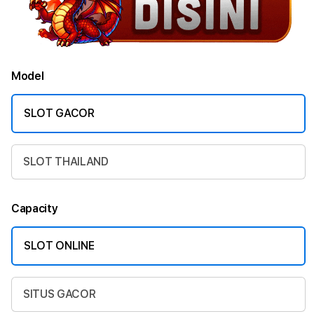
Model
SLOT GACOR
SLOT THAILAND
Capacity
SLOT ONLINE
SITUS GACOR