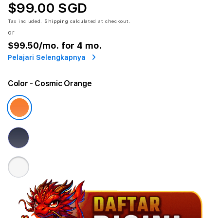
$99.00 SGD
Tax included.
Shipping
calculated at checkout.
or
$99.50
/mo. for 4 mo.
Pelajari Selengkapnya
Color
- Cosmic Orange