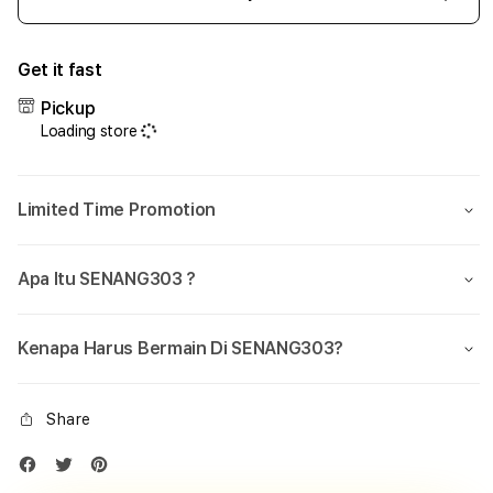
Decrease
Incr
quantity
quant
for
for
Get it fast
SENANG303
SEN
GACOR
GAC
Pickup
:
:
Loading store
INFO
INFO
SITUS
SITU
SLOT
SLO
Limited Time Promotion
GAMPANG
GAM
MENANG
MEN
SERVER
SER
Apa Itu SENANG303 ?
JEPANG
JEP
LUAR
LUA
NEGERI
NEGE
Kenapa Harus Bermain Di SENANG303?
TERPERCAYA
TER
Share