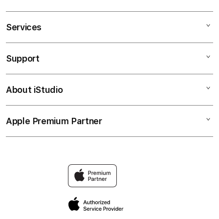
Services
SENANG303
SLOT GACOR
Support
AppleCare+
SLOT THAILAND
Corporate
SLOT ONLINE
About iStudio
My Account
SENANG303
SITUS GACOR
Collection & Delivery
Elush Service Provider
LINK GACOR
Apple Premium Partner
About Us
Returns & Exchanges
Financing Options
SLOT88
Find an iStudio near you
Contact Us
Trade-in
SLOT
Why Shop at iStudio
FAQ
Travellerâ€™s Reservation
Elush Corporate Website
Privacy Policy
Site Terms of Use