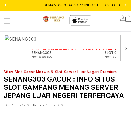
SENANG303 GACOR : INFO SITUS SLOT GAMP
Lo
in
SITUS SLOT GACOR MAXWIN & SLOT SERVER LUAR NEGERI PREMIUM
SITUS SLOT GACOR M
SENANG303
SLOT GACOR
From $999 SGD
From $999 SGD
Situs Slot Gacor Maxwin & Slot Server Luar Negeri Premium
SENANG303 GACOR : INFO SITUS
SLOT GAMPANG MENANG SERVER
JEPANG LUAR NEGERI TERPERCAYA
SKU:
180520232
Barcode:
180520232