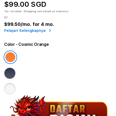
$99.00 SGD
Tax included.
Shipping
calculated at checkout.
or
$99.50
/mo. for 4 mo.
Pelajari Selengkapnya
Color
- Cosmic Orange