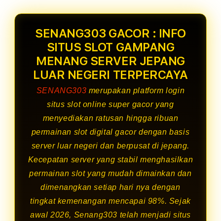
SENANG303 GACOR : INFO
SITUS SLOT GAMPANG
MENANG SERVER JEPANG
LUAR NEGERI TERPERCAYA
SENANG303
merupakan platform login
situs slot online super gacor yang
menyediakan ratusan hingga ribuan
permainan slot digital gacor dengan basis
server luar negeri dan berpusat di jepang.
Kecepatan server yang stabil menghasilkan
permainan slot yang mudah dimainkan dan
dimenangkan setiap hari nya dengan
tingkat kemenangan mencapai 98%. Sejak
awal 2026, Senang303 telah menjadi situs