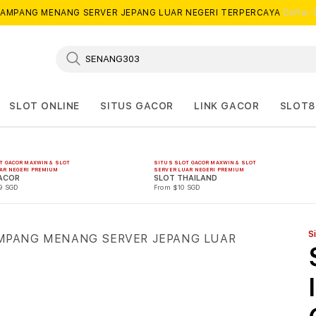
 GAMPANG MENANG SERVER JEPANG LUAR NEGERI TERPERCAYA
Daftar D
SLOT ONLINE
SITUS GACOR
LINK GACOR
SLOT8
T GACOR MAXWIN & SLOT
SITUS SLOT GACOR MAXWIN & SLOT
AR NEGERI PREMIUM
SERVER LUAR NEGERI PREMIUM
ACOR
SLOT THAILAND
9 SGD
From $10 SGD
S