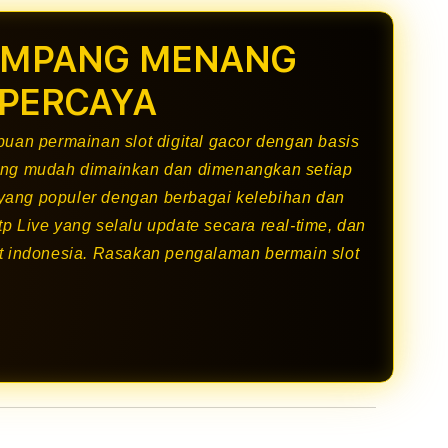
GAMPANG MENANG
RPERCAYA
buan permainan slot digital gacor dengan basis
 yang mudah dimainkan dan dimenangkan setiap
yang populer dengan berbagai kelebihan dan
Live yang selalu update secara real-time, dan
ot indonesia. Rasakan pengalaman bermain slot