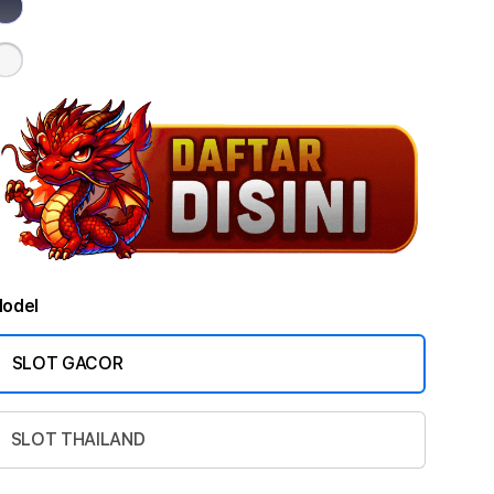
odel
SLOT GACOR
SLOT THAILAND