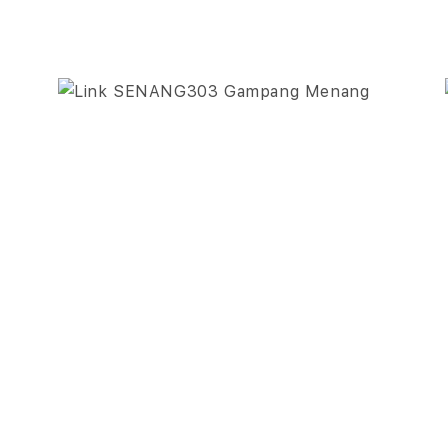
Open
media
4
in
modal