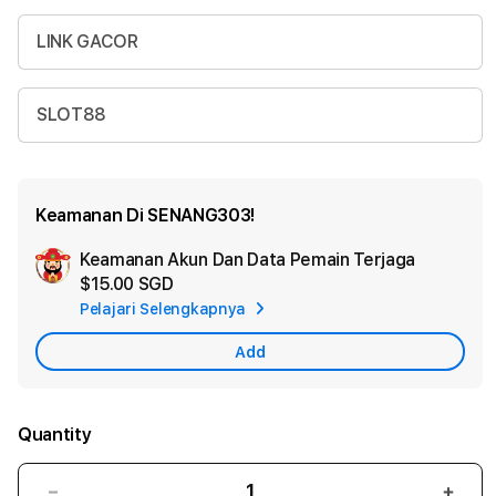
LINK GACOR
SLOT88
Keamanan Di SENANG303!
Keamanan Akun Dan Data Pemain Terjaga
Ad
$15.00 SGD
App
Pelajari Selengkapnya
Car
Add
Quantity