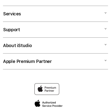
Services
SENANG303
SLOT GACOR
Support
AppleCare+
SLOT THAILAND
Corporate
SLOT ONLINE
About iStudio
My Account
SENANG303
SITUS GACOR
Collection & Delivery
Elush Service Provider
LINK GACOR
Apple Premium Partner
About Us
Returns & Exchanges
Financing Options
SLOT88
Find an iStudio near you
Contact Us
Trade-in
SLOT
Why Shop at iStudio
FAQ
Travellerâ€™s Reservation
Elush Corporate Website
Privacy Policy
Site Terms of Use