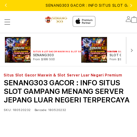
SENANG303 GACOR : INFO SITUS SLOT GAMP
Lo
in
SITUS SLOT GACOR MAXWIN & SLOT SERVER LUAR NEGERI PREMIUM
SITUS SLOT GACOR M
SENANG303
SLOT GACOR
From $999 SGD
From $999 SGD
Situs Slot Gacor Maxwin & Slot Server Luar Negeri Premium
SENANG303 GACOR : INFO SITUS
SLOT GAMPANG MENANG SERVER
JEPANG LUAR NEGERI TERPERCAYA
SKU:
180520232
Barcode:
180520232