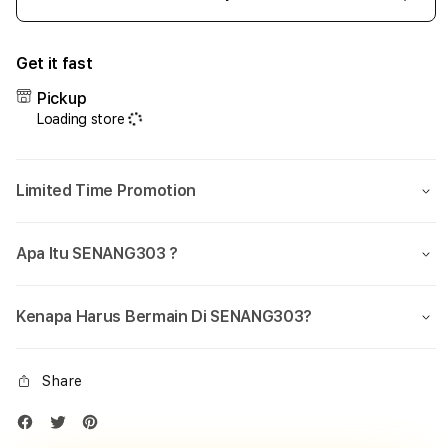
Decrease
Incr
quantity
quant
for
for
Get it fast
SENANG303
SEN
GACOR
GAC
Pickup
:
:
Loading store
INFO
INFO
SITUS
SITU
SLOT
SLO
Limited Time Promotion
GAMPANG
GAM
MENANG
MEN
SERVER
SER
Apa Itu SENANG303 ?
JEPANG
JEP
LUAR
LUA
NEGERI
NEGE
Kenapa Harus Bermain Di SENANG303?
TERPERCAYA
TER
Share